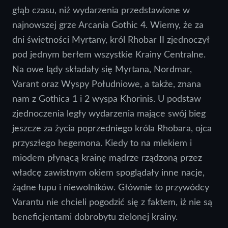
głąb czasu, niż wydarzenia przedstawione w
najnowszej grze Arcania Gothic 4. Wiemy, że za
dni świetności Myrtany, król Rhobar II zjednoczył
pod jednym berłem wszystkie Krainy Centralne.
Na owe lądy składały się Myrtana, Nordmar,
Varant oraz Wyspy Południowe, a także, znana
nam z Gothica 1 i 2 wyspa Khorinis. U podstaw
zjednoczenia legły wydarzenia mające swój bieg
jeszcze za życia poprzedniego króla Rhobara, ojca
przyszłego hegemona. Kiedy to na mlekiem i
miodem płynącą krainę mądrze rządzoną przez
władcę zawistnym okiem spoglądały inne nacje,
żądne łupu i niewolników. Głównie to przywódcy
Varantu nie chcieli pogodzić się z faktem, iż nie są
beneficjentami dobrobytu zielonej krainy.