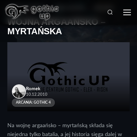
STRONA GŁÓWNA
>
SERIA GOTHIC
>
ARCANIA:
GOTHIC 4
>
WOJNA ARGAAŃSKO –
MYRTAŃSKA
Romek
10.12.2010
ARCANIA: GOTHIC 4
Na wojnę argaańsko – myrtańską składa się
niejedna tylko batalia, a jej historia sięga dalej w