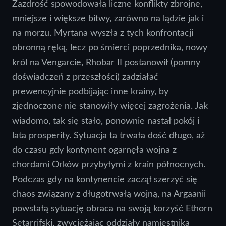
Zazdrość spowodowała liczne konflikty zbrojne,
mniejsze i większe bitwy, zarówno na lądzie jak i
na morzu. Myrtana wyszła z tych konfrontacji
obronną ręką, lecz po śmierci poprzednika, nowy
król na Vengarcie, Rhobar II postanowił (pomny
doświadczeń z przeszłości) zadziałać
prewencyjnie podbijając inne krainy, by
zjednoczone nie stanowiły więcej zagrożenia. Jak
wiadomo, tak się stało, ponownie nastał pokój i
lata prosperity. Sytuacja ta trwała dość długo, aż
do czasu gdy kontynent ogarnęła wojna z
chordami Orków przybyłymi z krain północnych.
Podczas gdy na kontynencie zaczął szerzyć się
chaos związany z długotrwałą wojną, na Argaanii
powstałą sytuację obraca na swoją korzyść Ethorn
Setarrifski, zwyciężając oddziały namiestnika