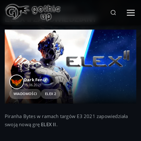
STRONA GŁÓWNA
>
WIADOMOŚCI
>
ELEX II ZAPOWIEDZIANY
Dark Fenix
15.06.2021
WIADOMOŚCI
ELEX 2
Piranha Bytes w ramach targów E3 2021 zapowiedziała
swoją nową grę
ELEX II
.