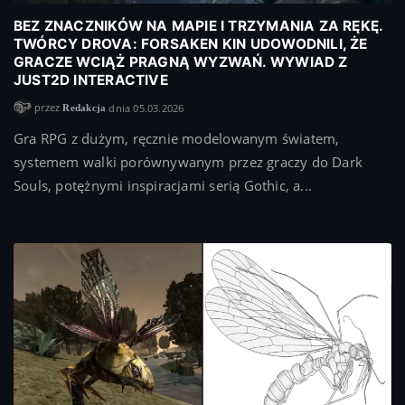
BEZ ZNACZNIKÓW NA MAPIE I TRZYMANIA ZA RĘKĘ.
TWÓRCY DROVA: FORSAKEN KIN UDOWODNILI, ŻE
GRACZE WCIĄŻ PRAGNĄ WYZWAŃ. WYWIAD Z
JUST2D INTERACTIVE
przez
dnia 05.03.2026
Redakcja
Gra RPG z dużym, ręcznie modelowanym światem,
systemem walki porównywanym przez graczy do Dark
Souls, potężnymi inspiracjami serią Gothic, a...