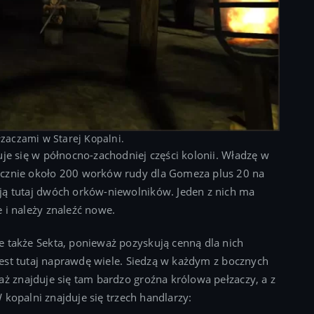
łzaczami w Starej Kopalni.
uje się w północno-zachodniej części kolonii. Władzę w
ęcznie około 200 worków rudy dla Gomeza plus 20 na
ją tutaj dwóch orków-niewolników. Jeden z nich ma
 i należy znaleźć nowe.
e także Sekta, ponieważ pozyskują cenną dla nich
 jest tutaj naprawdę wiele. Siedzą w każdym z bocznych
aż znajduje się tam bardzo groźna królowa pełzaczy, a z
W kopalni znajduje się trzech handlarzy: