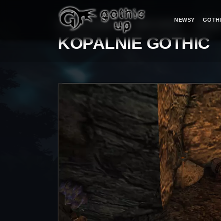
NEWSY
GOTH
STRONA GŁÓWNA
>
SERIA GOTHIC
>
GOTHI
KOPALNIE GOTHIC