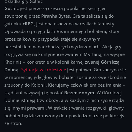
Okładka gry Gothic
Gothic
jest pierwszą częścią popularnej serii gier
stworzonej przez Piranha Bytes. Gra ta zalicza się do
gatunku
cRPG
, jest ona osadzona w realiach fantasty.
Opowiada o przygodach Bezimiennego bohatera, który
przez całkowity przypadek staje się aktywnym
uczestnikiem w nadchodzących wydarzeniach. Akcja gry
rozgrywa się na kontynencie zwanym Myrtaną, na wyspie
Khorinis – konkretnie w kolonii karnej zwanej
Górniczą
Doliną
.
Sytuacja w królestwie
jest patowa. Gra zaczyna się
w momencie, gdy główny bohater zostaje za swe zbrodnie
zrzucony do Kolonii. Kierujemy człowiekiem bez imienia –
stąd fani nazywają tę postać
Bezimiennym
. W Górniczej
Dolinie istnieją trzy obozy, a w każdym z nich życie rządzi
się innymi prawami. W trakcie trwania rozgrywki, główny
bohater będzie zmuszony do opowiedzenia się po którejś
ze stron.