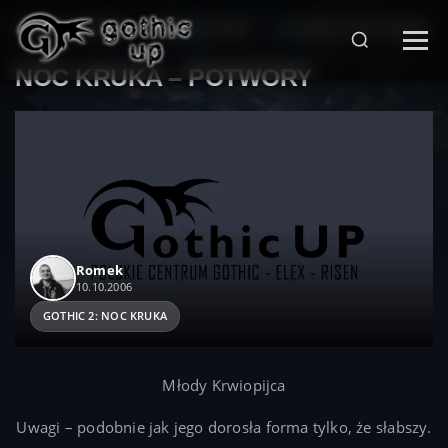
STRONA GŁÓWNA
>
SERIA GOTHIC
>
GOTHIC 2: NOC KRUKA
>
NOC KRUKA – POTWORY
Romek
10.10.2006
GOTHIC 2: NOC KRUKA
Młody Krwiopijca
Uwagi – podobnie jak jego dorosła forma tylko, że słabszy.