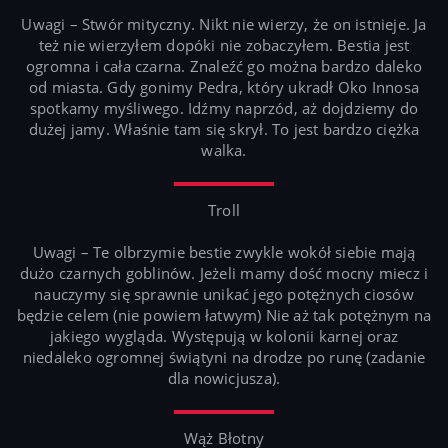
Uwagi – Stwór mityczny. Nikt nie wierzy, że on istnieje. Ja
też nie wierzyłem dopóki nie zobaczyłem. Bestia jest
ogromna i cała czarna. Znaleźć go można bardzo daleko
od miasta. Gdy gonimy Pedra, który ukradł Oko Innosa
spotkamy myśliwego. Idźmy naprzód, aż dojdziemy do
dużej jamy. Właśnie tam się skrył. To jest bardzo ciężka
walka.
Troll
Uwagi – Te olbrzymie bestie zwykle wokół siebie mają
dużo czarnych goblinów. Jeżeli mamy dość mocny miecz i
nauczymy się sprawnie unikać jego potężnych ciosów
będzie celem (nie powiem łatwym) Nie aż tak potężnym na
jakiego wygląda. Występują w kolonii karnej oraz
niedaleko ogromnej świątyni na drodze po runę (zadanie
dla nowicjusza).
Wąż Błotny