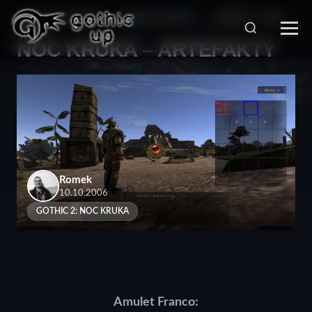
STRONA GŁÓWNA
>
SERIA GOTHIC
>
GOTHIC 2: NOC
KRUKA
>
NOC KRUKA – ARTEFAKTY
Romek
10.10.2006
GOTHIC 2: NOC KRUKA
Amulet Franco: