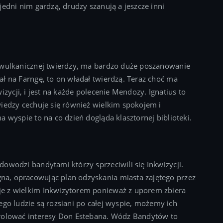
edni nim gardzą, drudzy szanują a jeszcze inni
 wulkanicznej twierdzy, ma bardzo duże poszanowanie
ł na Farngę, to on władał twierdzą. Teraz choć ma
zycji, i jest na każde polecenie Mendozy. Ignatius to
wiedzy cechuje się również wielkim spokojem i
 wyspie to na co dzień dogląda klasztornej biblioteki.
owodzi bandytami którzy sprzeciwili się Inkwizycji.
a, opracowując plan odzyskania miasta zajętego przez
e z wielkim Inkwizytorem ponieważ z uporem zbiera
 Jego ludzie są rozsiani po całej wyspie, możemy ich
trolować interesy Don Estebana. Wódz Bandytów to