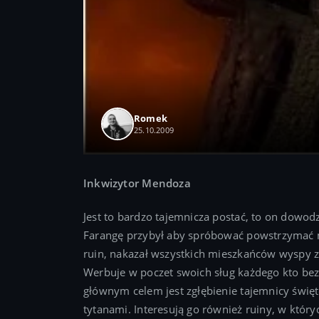
Romek
25.10.2009
Inkwizytor Mendoza
Jest to bardzo tajemnicza postać, to on dowodzi
Farangę przybył aby spróbować powstrzymać mr
ruin, nakazał wszystkich mieszkańców wyspy ze
Werbuje w poczet swoich sług każdego kto bez
głównym celem jest zgłębienie tajemnicy świę
tytanami. Interesują go również ruiny, w któr