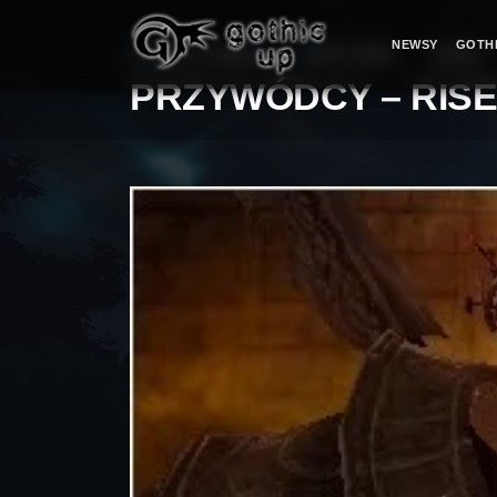
NEWSY
GOTH
STRONA GŁÓWNA
>
SERIA RISEN
>
RISEN
PRZYWÓDCY – RIS