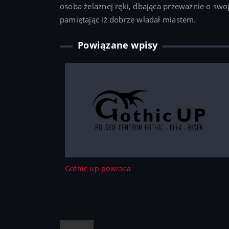
osoba żelaznej ręki, dbająca przeważnie o sw
pamiętając iż dobrze władał miastem.
Powiązane wpisy
Gothic up powraca