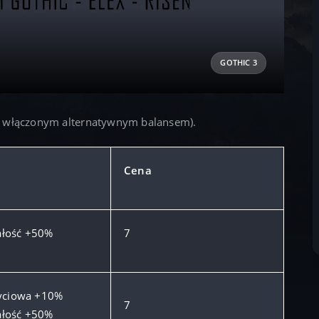
GOTHIC 3
 włączonym alternatywnym balansem).
Cena
łość +50%
7
życiowa +10%
7
łość +50%