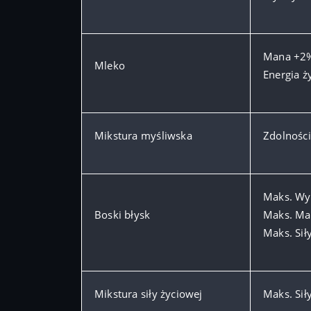
Mana +2
Mleko
Energia 
Mikstura myśliwska
Zdolności
Maks. Wy
Boski błysk
Maks. Ma
Maks. Sił
Mikstura siły życiowej
Maks. Sił