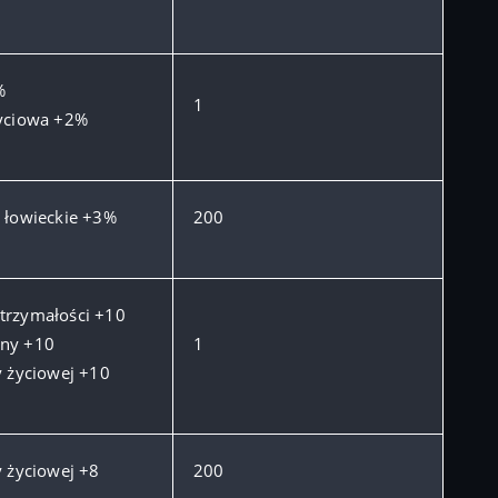
%
1
życiowa +2%
 łowieckie +3%
200
trzymałości +10
ny +10
1
y życiowej +10
y życiowej +8
200