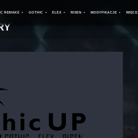
IC REMAKE
GOTHIC
ELEX
RISEN
MODYFIKACJE
WIĘCE
 3
>
RY