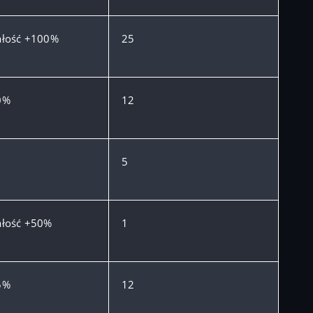
łość +100%
25
0%
12
5
łość +50%
1
5%
12