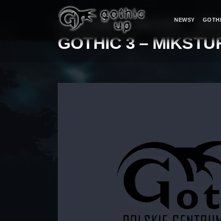
NEWSY
GOTH
STRONA GŁÓWNA
>
SERIA GOTHIC
>
GOTHIC
GOTHIC 3 – MIKSTU