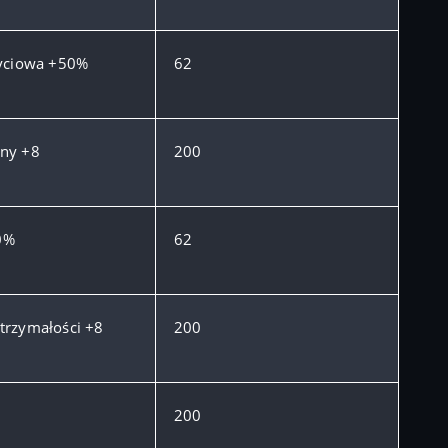
życiowa +50%
62
ny +8
200
0%
62
trzymałości +8
200
200