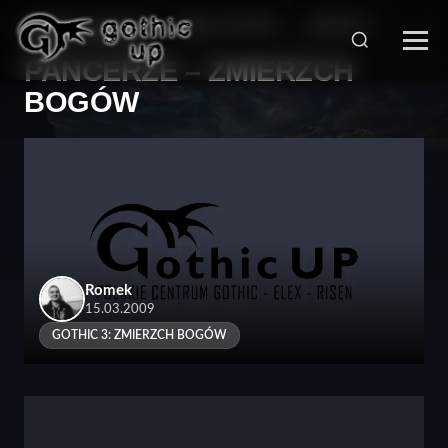
STRONA GŁÓWNA
>
SERIA GOTHIC
>
GOTHIC 3:
ZMIERZCH BOGÓW
>
PANCERZE – ZMIERZCH
BOGÓW
Romek
15.03.2009
GOTHIC 3: ZMIERZCH BOGÓW