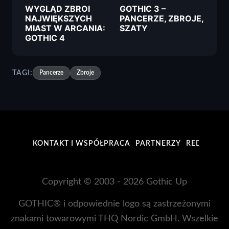
WYGLĄD ZBROI
GOTHIC 3 –
NAJWIĘKSZYCH
PANCERZE, ZBROJE,
MIAST W ARCANIA:
SZATY
GOTHIC 4
TAGI:
Pancerze
Zbroje
KONTAKT I WSPÓŁPRACA
PARTNERZY
REDAKCJA
Copyright © 2003 - 2026 Gothic Up
GOTHIC® i odpowiednie logo są zastrzeżonymi
znakami towarowymi THQ Nordic GmbH. Wszelkie