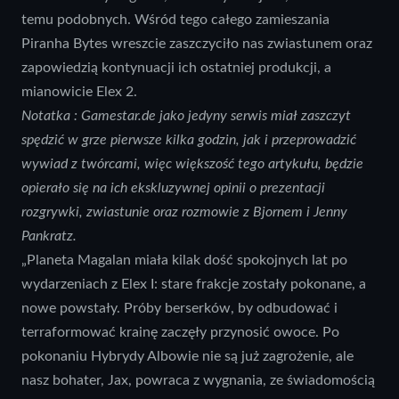
temu podobnych. Wśród tego całego zamieszania
Piranha Bytes wreszcie zaszczyciło nas zwiastunem oraz
zapowiedzią kontynuacji ich ostatniej produkcji, a
mianowicie Elex 2.
Notatka : Gamestar.de jako jedyny serwis miał zaszczyt
spędzić w grze pierwsze kilka godzin, jak i przeprowadzić
wywiad z twórcami, więc większość tego artykułu, będzie
opierało się na ich ekskluzywnej opinii o prezentacji
rozgrywki, zwiastunie oraz rozmowie z Bjornem i Jenny
Pankratz.
„Planeta Magalan miała kilak dość spokojnych lat po
wydarzeniach z Elex I: stare frakcje zostały pokonane, a
nowe powstały. Próby berserków, by odbudować i
terraformować krainę zaczęły przynosić owoce. Po
pokonaniu Hybrydy Albowie nie są już zagrożenie, ale
nasz bohater, Jax, powraca z wygnania, ze świadomością