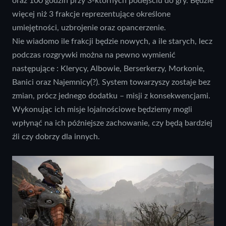
oraz 100 godzin przy 3-ktornych podejściu do gry. Będzie
więcej niż 3 frakcje reprezentujące określone
umiejętności, uzbrojenie oraz opancerzenie.
Nie wiadomo ile frakcji będzie nowych, a ile starych, lecz
podczas rozgrywki można na pewno wymienić
następujące : Klerycy, Albowie, Berserkerzy, Morkonie,
Banici oraz Najemnicy(?). System towarzyszy zostaje bez
zmian, prócz jednego dodatku – misji z konsekwencjami.
Wykonując ich misje lojalnościowe będziemy mogli
wpłynąć na ich późniejsze zachowanie, czy będą bardziej
źli czy dobrzy dla innych.