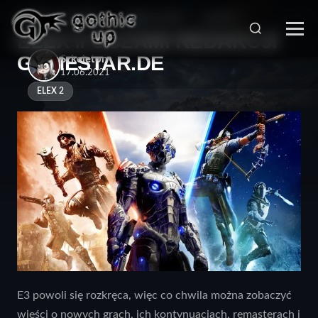
STRONA GŁÓWNA
>
SERIA ELEX
>
ELEX 2
>
ELEX II OCZAMI REDAKCJI
GAMESTAR.DE
Szkeleton
17.06.2021
ELEX 2
E3 powoli się rozkręca, więc co chwila można zobaczyć
wieści o nowych grach, ich kontynuacjach, remasterach i