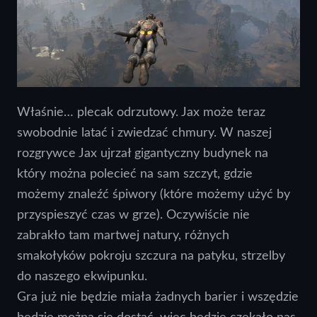
Właśnie… plecak odrzutowy. Jax może teraz
swobodnie latać i zwiedzać chmury. W naszej
rozgrywce Jax ujrzał gigantyczny budynek na
który można polecieć na sam szczyt, gdzie
możemy znaleźć śpiwory (które możemy użyć by
przyspieszyć czas w grze). Oczywiście nie
zabrakło tam martwej natury, różnych
smakołyków pokroju szczura na patyku, strzelby
do naszego ekwipunku.
Gra już nie będzie miała żadnych barier i wszędzie