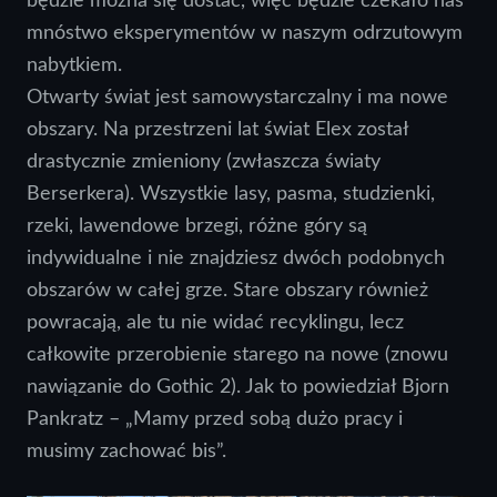
będzie można się dostać, więc będzie czekało nas
mnóstwo eksperymentów w naszym odrzutowym
nabytkiem.
Otwarty świat jest samowystarczalny i ma nowe
obszary. Na przestrzeni lat świat Elex został
drastycznie zmieniony (zwłaszcza światy
Berserkera). Wszystkie lasy, pasma, studzienki,
rzeki, lawendowe brzegi, różne góry są
indywidualne i nie znajdziesz dwóch podobnych
obszarów w całej grze. Stare obszary również
powracają, ale tu nie widać recyklingu, lecz
całkowite przerobienie starego na nowe (znowu
nawiązanie do Gothic 2). Jak to powiedział Bjorn
Pankratz – „Mamy przed sobą dużo pracy i
musimy zachować bis”.