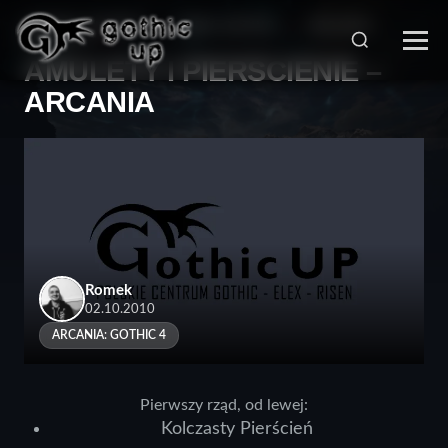
STRONA GŁÓWNA
>
SERIA GOTHIC
>
ARCANIA:
GOTHIC 4
>
AMULETY I PIERŚCIENIE –
ARCANIA
Romek
02.10.2010
ARCANIA: GOTHIC 4
Pierwszy rząd, od lewej:
Kolczasty Pierścień