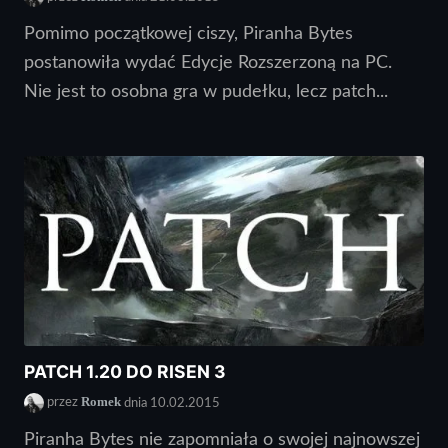
Pomimo początkowej ciszy, Piranha Bytes
postanowiła wydać Edycje Rozszerzoną na PC.
Nie jest to osobna gra w pudełku, lecz patch...
PATCH 1.20 DO RISEN 3
Romek
przez
dnia 10.02.2015
Piranha Bytes nie zapomniała o swojej najnowszej