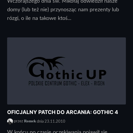
Wczorajszego dnia św. Mikołaj odwiedził nasze
domy (lub też nie) przynosząc nam prezenty lub
rózgi, o ile na takowe ktoś...
OFICJALNY PATCH DO ARCANIA: GOTHIC 4
Romek
przez
dnia 23.11.2010
W końcu po czasie oczekiwania pojawił się