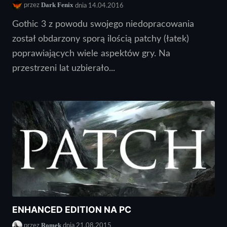
Dark Fenix
przez
dnia 14.04.2016
Gothic 3 z powodu swojego niedopracowania
został obdarzony sporą ilością patchy (łatek)
poprawiających wiele aspektów gry. Na
przestrzeni lat uzbierało...
ENHANCED EDITION NA PC
Romek
przez
dnia 21.08.2015