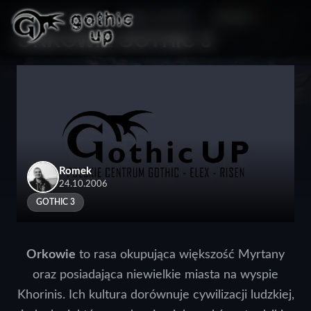
STRONA GŁÓWNA
>
SERIA GOTHIC
>
GOTHIC 3
>
ORKOWIE GOTHIC 3
Romek
24.10.2006
GOTHIC 3
Orkowie
to rasa okupująca większość Myrtany
oraz posiadająca niewielkie miasta na wyspie
Khorinis. Ich kultura dorównuje cywilizacji ludzkiej,