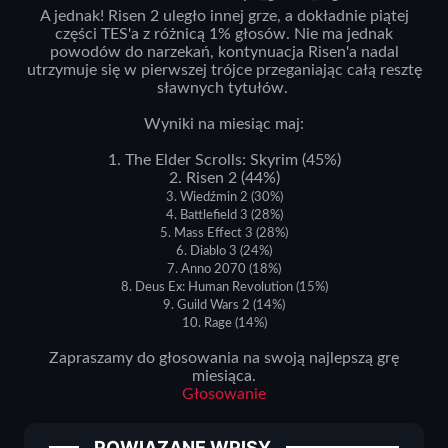
A jednak! Risen 2 uległo innej grze, a dokładnie piątej
części TES'a z różnicą 1% głosów. Nie ma jednak
powodów do narzekań, kontynuacja Risen'a nadal
utrzymuje się w pierwszej trójce przeganiając całą resztę
sławnych tytułów.
Wyniki na miesiąc maj:
1.
The Elder Scrolls: Skyrim (45%)
2.
Risen 2 (44%)
3.
Wiedźmin 2 (30%)
4.
Battlefield 3 (28%)
5.
Mass Effect 3 (28%)
6.
Diablo 3 (24%)
7.
Anno 2070 (18%)
8.
Deus Ex: Human Revolution (15%)
9.
Guild Wars 2 (14%)
10.
Rage (14%)
Zapraszamy do głosowania na swoją najlepszą grę
miesiąca.
Głosowanie
POWIĄZANE WPISY