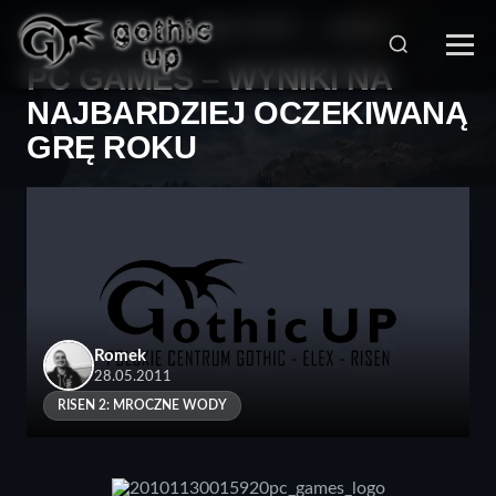
STRONA GŁÓWNA
>
SERIA RISEN
>
RISEN 2:
MROCZNE WODY
>
PC GAMES – WYNIKI NA
NAJBARDZIEJ OCZEKIWANĄ
GRĘ ROKU
Romek
28.05.2011
RISEN 2: MROCZNE WODY