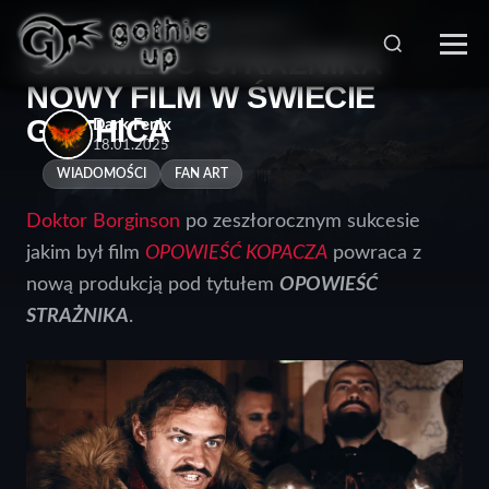
STRONA GŁÓWNA
>
WIADOMOŚCI
>
OPOWIEŚĆ STRAŻNIKA
NOWY FILM W ŚWIECIE
GOTHICA
Dark Fenix
18.01.2025
WIADOMOŚCI
FAN ART
Doktor Borginson
po zeszłorocznym sukcesie
jakim był film
OPOWIEŚĆ KOPACZA
powraca z
nową produkcją pod tytułem
OPOWIEŚĆ
STRAŻNIKA
.