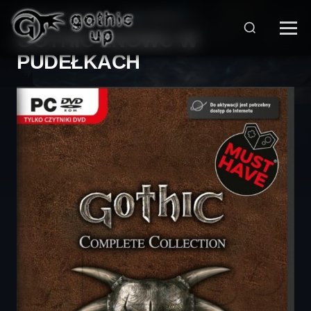
STRONA GŁÓWNA
>
WIADOMOŚCI
>
GOTHIC ZNOWU W
PUDEŁKACH