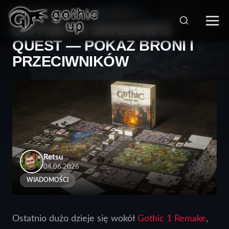
STRONA GŁÓWNA
>
WIADOMOŚCI
>
GOTHIC: A SHADOW’S
QUEST — POKAZ BRONI I
PRZECIWNIKÓW
Retsu
04.06.2026
WIADOMOŚCI
Ostatnio dużo dzieje się wokół
Gothic 1 Remake
,