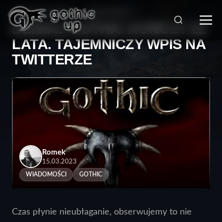
STRONA GŁÓWNA
>
WIADOMOŚCI
>
DZISIAJ GOTHIC KOŃCZY 22
LATA. TAJEMNICZY WPIS NA
TWITTERZE
Romek
15.03.2023
WIADOMOŚCI
GOTHIC
Czas płynie nieubłaganie, obserwujemy to nie