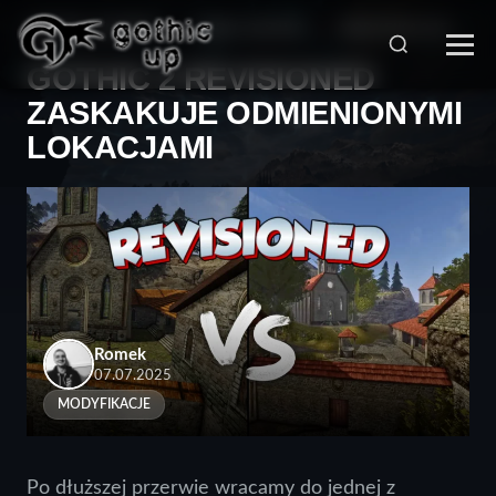
STRONA GŁÓWNA
>
SERIA GOTHIC
>
MODYFIKACJE
>
GOTHIC 2 REVISIONED
ZASKAKUJE ODMIENIONYMI
LOKACJAMI
Romek
07.07.2025
MODYFIKACJE
Po dłuższej przerwie wracamy do jednej z