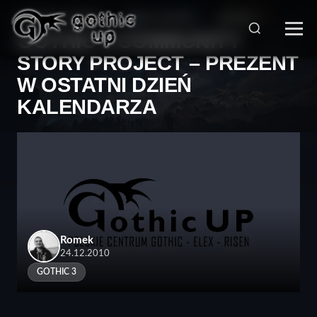
STRONA GŁÓWNA
>
SERIA GOTHIC
>
GOTHIC 3
>
GOTHIC 3 COMMUNITY
STORY PROJECT – PREZENT
W OSTATNI DZIEŃ
KALENDARZA
Romek
24.12.2010
GOTHIC 3