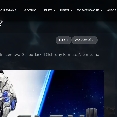
IC REMAKE
GOTHIC
ELEX
RISEN
MODYFIKACJE
WIĘCE
>
?
ELEX 3
WIADOMOŚCI
inisterstwa Gospodarki i Ochrony Klimatu Niemiec na