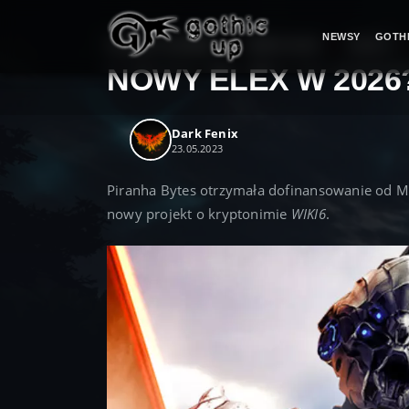
NEWSY
GOTH
STRONA GŁÓWNA
>
SERIA ELEX
>
ELEX 3
NOWY ELEX W 2026
Dark Fenix
23.05.2023
Piranha Bytes otrzymała dofinansowanie od M
nowy projekt o kryptonimie
WIKI6
.