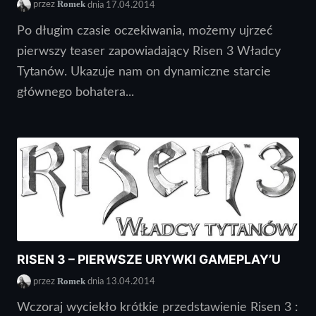
Romek
przez
dnia 17.04.2014
Po długim czasie oczekiwania, możemy ujrzeć
pierwszy teaser zapowiadający Risen 3 Władcy
Tytanów. Ukazuje nam on dynamiczne starcie
głównego bohatera...
RISEN 3 – PIERWSZE URYWKI GAMEPLAY’U
Romek
przez
dnia 13.04.2014
Wczoraj wyciekło krótkie przedstawienie Risen 3 :