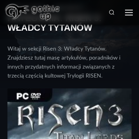
STRONA GŁÓWNA
>
WIADOMOŚCI
>
KATEGORIA:
RISEN 3:
WŁADCY TYTANÓW
Witaj w sekcji Risen 3: Władcy Tytanów.
Znajdziesz tutaj masę artykułów, poradników i
innych przydatnych informacji związanych z
trzecią częścią kultowej Trylogii RISEN.