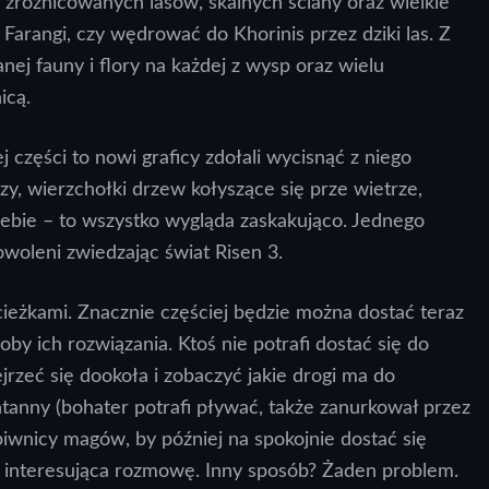
 zróżnicowanych lasów, skalnych ściany oraz wielkie
Farangi, czy wędrować do Khorinis przez dziki las. Z
j fauny i flory na każdej z wysp oraz wielu
icą.
ej części to nowi graficy zdołali wycisnąć z niego
azy, wierzchołki drzew kołyszące się prze wietrze,
iebie – to wszystko wygląda zaskakująco. Jednego
oleni zwiedzając świat Risen 3.
ścieżkami. Znacznie częściej będzie można dostać teraz
by ich rozwiązania. Ktoś nie potrafi dostać się do
rzeć się dookoła i zobaczyć jakie drogi ma do
tanny (bohater potrafi pływać, także zanurkował przez
piwnicy magów, by później na spokojnie dostać się
 interesująca rozmowę. Inny sposób? Żaden problem.