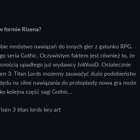
w formie Risena?
obie mnóstwo nawiązań do innych gier z gatunku RPG.
 seria Gothic. Oczywistym faktem jest również to, że
własnością upadłego już wydawcy JoWooD. Ostatecznie
isen 3: Titan Lords możemy zauważyć dużo podobieństw
zględu na silne nawiązania do protoplasty nowa gra może
ako kolejna część sagi Gothic…