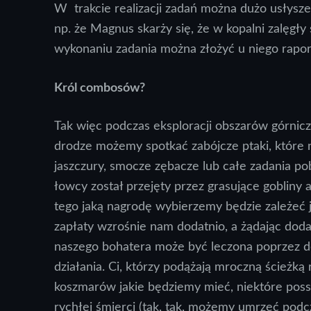
W trakcie realizacji zadań można dużo usłyszeć
np. że Magnus skarży się, że w kopalni zalęgły 
wykonaniu zadania można złożyć u niego rapor
Król combosów?
Tak więc podczas eksploracji obszarów górnicz
drodze możemy spotkać zabójcze ptaki, które
jaszczury, smocze zębacze lub całe zadania 
łowcy został przejęty przez grasujące gobliny 
tego jaką nagrodę wybierzemy będzie zależeć j
zapłaty wzrośnie nam dodatnio, a żądając dod
naszego bohatera może być leczona poprzez do
działania. Ci, którzy podążają mroczną ścież
koszmarów jakie będziemy mieć, niektóre poss
rychłej śmierci (tak, tak, możemy umrzeć pod