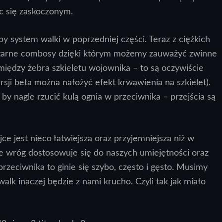
c się zaskoczonym.
y system walki w poprzedniej części. Teraz z ciężkich
tarne combosy dzięki którym możemy zauważyć zwinne
iędzy żebra szkieletu wojownika – to są oczywiście
ji beta można nałożyć efekt krwawienia na szkielet).
y nagle rzucić kulą ognia w przeciwnika – przejścia są
jce jest nieco łatwiejsza oraz przyjemniejsza niż w
że wróg dostosowuje się do naszych umiejętności oraz
przeciwnika to ginie się szybo, często i gęsto. Musimy
walk inaczej będzie z nami krucho. Czyli tak jak miało