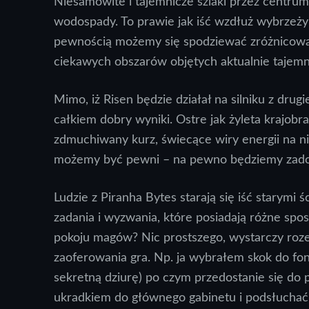
Niesamowite i tajemnicze szlaki przez centrum
wodospady. To prawie jak iść wzdłuż wybrzeży 
pewnością możemy się spodziewać zróżnicowane
ciekawych obszarów objętych aktualnie tajemn
Mimo, iż Risen będzie działał na silniku z drugi
całkiem dobry wyniki. Ostre jak żyleta krajobr
zdmuchiwany kurz, świecące wiry energii na n
możemy być pewni – na pewno będziemy zadow
Ludzie z Piranha Bytes starają się iść starymi 
zadania i wyzwania, które posiadają różne sposo
pokoju magów? Nic prostszego, wystarczy rozej
zaoferowania gra. Np. ja wybrałem skok do fon
sekretną dziurę) po czym przedostanie się do 
ukradkiem do głównego gabinetu i podsłuchać