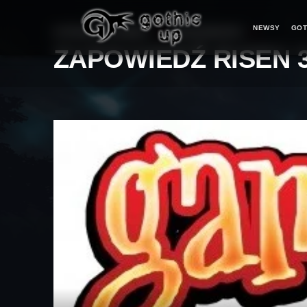
NEWSY
GOT
STRONA GŁÓWNA
>
WIADOMOŚCI
>
ZAPOWIEDŹ RISEN 