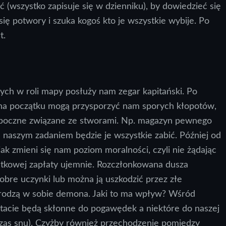
 (wszystko zapisuje się w dzienniku), by dowiedzieć się
się potwory i szuka kogoś kto je wszystkie wybije. Po
t.
ych w roli mapy posłuży nam zegar kapitański. Po
 na początku mogą przysporzyć nam sporych kłopotów,
poboczne związane ze stworami. Np. magazyn pewnego
a naszym zadaniem będzie je wszystkie zabić. Później od
ak zmieni się nam poziom moralności, czyli nie żądając
atkowej zapłaty ujemnie. Rozczłonkowana dusza
bre uczynki lub można ją uszkodzić przez złe
ką rodzą w sobie demona. Jaki to ma wpływ? Wśród
tacie będą skłonne do pogawędek a niektóre do naszej
czas snu). Czyżby również przechodzenie pomiędzy