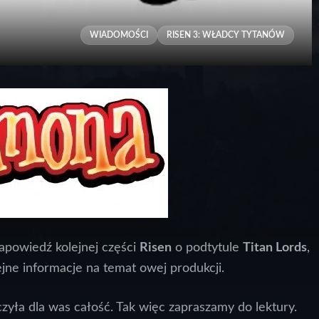
WIADOMOŚCI
RISEN 3: WŁADCY TYTANÓW
apowiedź kolejnej części
Risen
o podtytule
Titan Lords
,
ejne informacje na temat owej produkcji.
yła dla was całość. Tak więc zapraszamy do lektury.