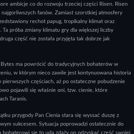
ore ambicje co do rozwoju trzeciej części Risen. Risen
najgorliwszych fanów. Zamiast szorstkiej atmosfery
zedstawiony rechot papug, tropikalny klimat oraz
Ta próba zmiany klimatu gry dla większej liczby
uga część nie została przyjęta tak dobrze jak
 Bytes ma powrócić do tradycyjnych bohaterów w
niu, w którym nieco zawile jest kontynuowana historia
 pierwszych częściach, aż po ostateczne pobudzenie
wo pojawili się właśnie oni, tzw. cienie, które
ach Taranis.
ątku przygody Pan Cienia stara się wyssać duszę z
ciowym sukcesem. Sytuacja poprowadzi ostatecznie do
m bohaterowi się to uda zdąży on odzyskać część swojej