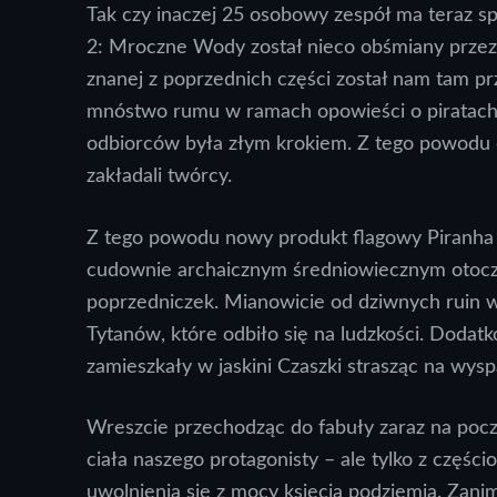
Tak czy inaczej 25 osobowy zespół ma teraz sp
2: Mroczne Wody został nieco obśmiany przez 
znanej z poprzednich części został nam tam pr
mnóstwo rumu w ramach opowieści o piratach. 
odbiorców była złym krokiem. Z tego powodu dr
zakładali twórcy.
Z tego powodu nowy produkt flagowy Piranha
cudownie archaicznym średniowiecznym otocze
poprzedniczek. Mianowicie od dziwnych ruin w
Tytanów, które odbiło się na ludzkości. Dodatko
zamieszkały w jaskini Czaszki strasząc na wysp
Wreszcie przechodząc do fabuły zaraz na pocz
ciała naszego protagonisty – ale tylko z częś
uwolnienia się z mocy księcia podziemia. Zani