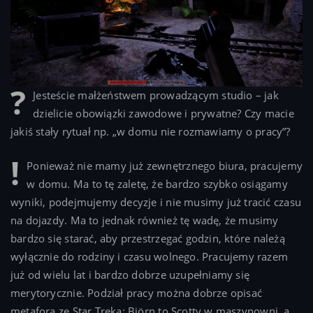
Jesteście małżeństwem prowadzącym studio – jak
dzielicie obowiązki zawodowe i prywatne? Czy macie
jakiś stały rytuał np. „w domu nie rozmawiamy o pracy”?
Ponieważ nie mamy już zewnętrznego biura, pracujemy
w domu. Ma to tę zaletę, że bardzo szybko osiągamy
wyniki, podejmujemy decyzje i nie musimy już tracić czasu
na dojazdy. Ma to jednak również tę wadę, że musimy
bardzo się starać, aby przestrzegać godzin, które należą
wyłącznie do rodziny i czasu wolnego. Pracujemy razem
już od wielu lat i bardzo dobrze uzupełniamy się
merytorycznie. Podział pracy można dobrze opisać
metaforą ze Star Treka: Björn to Scotty w maszynowni, a