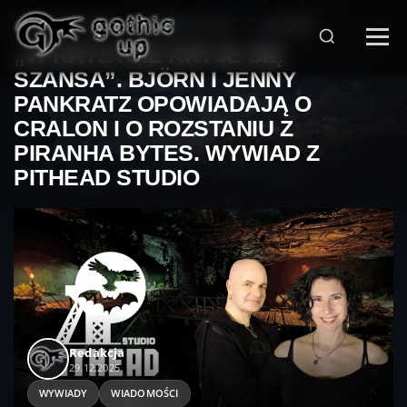
STRONA GŁÓWNA
>
PUBLICYSTYKA
>
WYWIADY
>
„W KRYZYSIE KRYJE SIĘ
SZANSA”. BJÖRN I JENNY
PANKRATZ OPOWIADAJĄ O
CRALON I O ROZSTANIU Z
PIRANHA BYTES. WYWIAD Z
PITHEAD STUDIO
Redakcja
29.12.2025
WYWIADY
WIADOMOŚCI