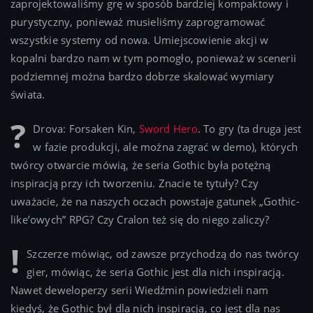
zaprojektowaliśmy grę w sposób bardziej kompaktowy i
purystyczny, ponieważ musieliśmy zaprogramować
wszystkie systemy od nowa. Umiejscowienie akcji w
kopalni bardzo nam w tym pomogło, ponieważ w scenerii
podziemnej można bardzo dobrze skalować wymiary
świata.
Drova: Forsaken Kin,
Sword Hero
. To gry (ta druga jest
w fazie produkcji, ale można zagrać w demo), których
twórcy otwarcie mówią, że seria Gothic była potężną
inspiracją przy ich tworzeniu. Znacie te tytuły? Czy
uważacie, że na naszych oczach powstaje gatunek „Gothic-
like’owych” RPG? Czy Cralon też się do niego zaliczy?
Szczerze mówiąc, od zawsze przychodzą do nas twórcy
gier, mówiąc, że seria Gothic jest dla nich inspiracją.
Nawet deweloperzy serii Wiedźmin powiedzieli nam
kiedyś, że Gothic był dla nich inspiracją, co jest dla nas