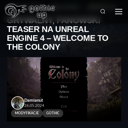
STRONA GŁÓWNA
>
SERIA GOTHIC
>
MODYFIKACJE
>
GRYWALNY, FANOWSKI
TEASER NA UNREAL
ENGINE 4 – WELCOME TO
THE COLONY
Damianut
26.05.2024
MODYFIKACJE
GOTHIC