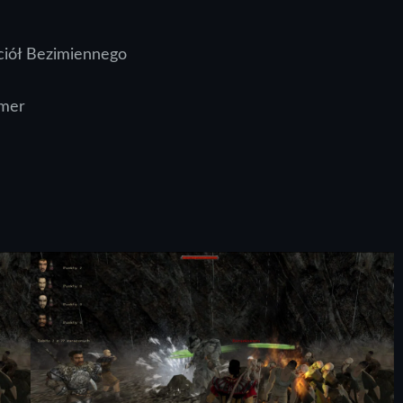
aciół Bezimiennego
omer