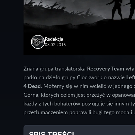
Redakcja
08.02.2015
Znana grupa translatorska
Recovery Team
właś
padło na dzieło grupy Clockwork o nazwie
Lef
4 Dead
. Możemy się w nim wcielić w jednego z
Gorna, których celem jest przeżyć w opanowa
każdy z tych bohaterów posługuje się innym t
przetłumaczeniem poprawili bugi tego moda i ul
SPIS TREŚCI