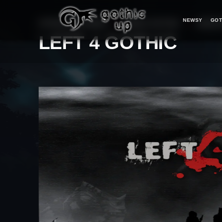
NEWSY
GOT
STRONA GŁÓWNA
>
SERIA GOTHIC
>
MODY
LEFT 4 GOTHIC