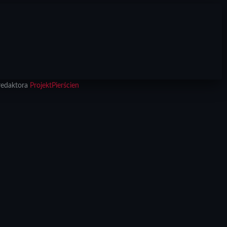
redaktora
ProjektPierścien