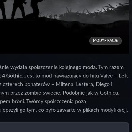
MODYFIKACJE
nie wydała spolszczenie kolejnego moda. Tym razem
t 4 Gothic
. Jest to mod nawiązujący do hitu Valve –
Left
 czterech bohaterów – Miltena, Lestera, Diego i
nym przez zombie świecie. Podobnie jak w Gothicu,
ypem broni. Twórcy spolszczenia poza
epszyli go tym, co było zawarte w plikach modyfikacji.