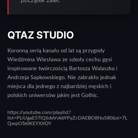
początek zalet.
QTAZ STUDIO
Koronną serią kanału od lat są przygody
Wiedźmina Wiesława ze szkoły cechu gęsi
inspirowane twórczością Bartosza Walaszka i
Andrzeja Sapkowskiego. Nie zabrakło jednak
miejsca dla jednego z najbardziej męskich i
polskich uniwersów jakim jest Gothic.
https://youtube.com/playlist?
list=PLiUgaE5TlQSdeVvkbYPyZcDAEBO8NuS80&si=7L
QwpOTe0KEYXXOY