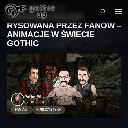
STRONA GŁÓWNA
>
FAN ART
>
GÓRNICZA DOLINA
RYSOWANA PRZEZ FANÓW –
ANIMACJE W ŚWIECIE
GOTHIC
Patka 98
07.08.2024
FAN ART
PUBLICYSTYKA