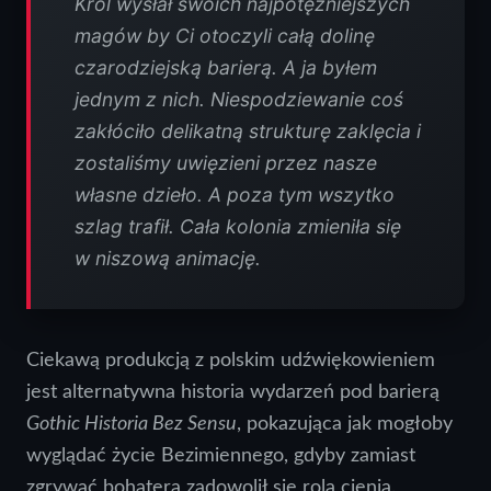
Król wysłał swoich najpotężniejszych
magów by Ci otoczyli całą dolinę
czarodziejską barierą. A ja byłem
jednym z nich. Niespodziewanie coś
zakłóciło delikatną strukturę zaklęcia i
zostaliśmy uwięzieni przez nasze
własne dzieło. A poza tym wszytko
szlag trafił. Cała kolonia zmieniła się
w niszową animację.
Ciekawą produkcją z polskim udźwiękowieniem
jest alternatywna historia wydarzeń pod barierą
Gothic Historia Bez Sensu
, pokazująca jak mogłoby
wyglądać życie Bezimiennego, gdyby zamiast
zgrywać bohatera zadowolił się rolą cienia.