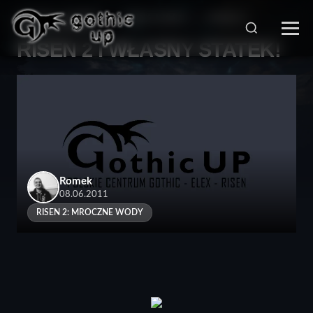
STRONA GŁÓWNA
>
SERIA RISEN
>
RISEN 2:
MROCZNE WODY
>
RISEN 2 I WŁASNY STATEK!
Romek
08.06.2011
RISEN 2: MROCZNE WODY