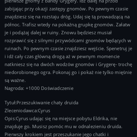
pierwsze gnomy z bandy Grygery. Idź dalej na przód
zabijając przy okazji zastępy gnomów. Po pewnym czasie
znajdziesz się na rozstaju dróg. Udaj się tą prowadzącą na
północ. Trafisz wtedy na pokaźną grupkę gnomów. Załatw
je i podążaj dalej w ruiny. Znowu będziesz musiał
rozprawić się z silnymi przywódcami gnomów będących w
ruinach. Po pewnym czasie znajdziesz wejście. Spenetruj je
i idź cały czas główną drogą aż w pewnym momencie
natkniesz się na dwóch wodzów gnomów i Grygerę- trochę
niedorobionego ogra. Pokonaj go i pokaż nie tylko mięśnie
są ważne.
Nagroda: +1000 Doświadczenie
Tytuł:Przeszukiwanie chaty druida
Zleceniodawca:Cyrus
Opis:Cyrus udając się na miejsce pobytu Eldrika, nie
znajduje go. Musisz pomóc mu w odnalezieniu druida.
Pierwszy krokiem jest przeszukanie jego chatki i