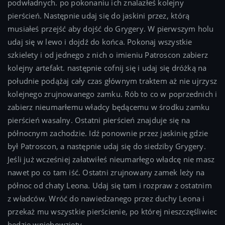
podwładnych. po pokonaniu ich znalazłeś kolejny
pierścień. Następnie udaj się do jaskini przez, którą
musiałeś przejść aby dojść do Grygery. W pierwszym holu
udaj się w lewo i dojdź do końca. Pokonaj wszystkie
szkielety i od jednego z nich o imieniu Patroscon zabierz
kolejny artefakt. następnie cofnij się i udaj się dróżką na
południe podążaj cały czas głównym traktem aż nie ujrzysz
kolejnego zrujnowanego zamku. Rób to co w poprzednich i
zabierz nieumarłemu władcy będącemu w środku zamku
pierścień wasalny. Ostatni pierścień znajduje się na
północnym zachodzie. Idź ponownie przez jaskinię gdzie
był Patroscon, a następnie udaj się do siedziby Grygery.
Jeśli już wcześniej załatwiłeś nieumarłego władcę nie masz
nawet po co tam iść. Ostatni zrujnowany zamek leży na
północ od chaty Leona. Udaj się tam i rozpraw z ostatnim
z władców. Wróć do nawiedzanego przez duchy Leona i
przekaż mu wszystkie pierścienie, po której nieszczęśliwiec
będzie wniebowzięty.