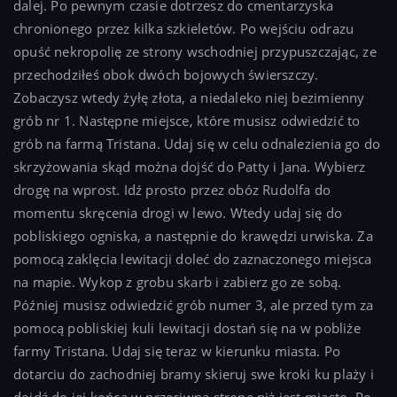
dalej. Po pewnym czasie dotrzesz do cmentarzyska
chronionego przez kilka szkieletów. Po wejściu odrazu
opuść nekropolię ze strony wschodniej przypuszczając, ze
przechodziłeś obok dwóch bojowych świerszczy.
Zobaczysz wtedy żyłę złota, a niedaleko niej bezimienny
grób nr 1. Następne miejsce, które musisz odwiedzić to
grób na farmą Tristana. Udaj się w celu odnalezienia go do
skrzyżowania skąd można dojść do Patty i Jana. Wybierz
drogę na wprost. Idź prosto przez obóz Rudolfa do
momentu skręcenia drogi w lewo. Wtedy udaj się do
pobliskiego ogniska, a następnie do krawędzi urwiska. Za
pomocą zaklęcia lewitacji doleć do zaznaczonego miejsca
na mapie. Wykop z grobu skarb i zabierz go ze sobą.
Później musisz odwiedzić grób numer 3, ale przed tym za
pomocą pobliskiej kuli lewitacji dostań się na w pobliże
farmy Tristana. Udaj się teraz w kierunku miasta. Po
dotarciu do zachodniej bramy skieruj swe kroki ku plaży i