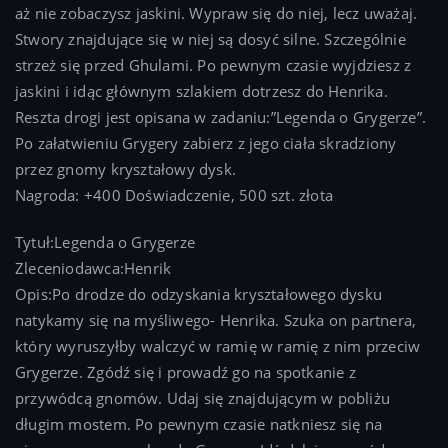
aż nie zobaczysz jaskini. Wypraw się do niej, lecz uważaj.
Stwory znajdujące się w niej są dosyć silne. Szczególnie
strzeż się przed Ghulami. Po pewnym czasie wyjdziesz z
jaskini i idąc głównym szlakiem dotrzesz do Henrika.
Reszta drogi jest opisana w zadaniu:”Legenda o Grygerze”.
Po załatwieniu Grygery zabierz z jego ciała skradziony
przez gnomy kryształowy dysk.
Nagroda: +400 Doświadczenie, 500 szt. złota
Tytuł:Legenda o Grygerze
Zleceniodawca:Henrik
Opis:Po drodze do odzyskania kryształowego dysku
natykamy się na myśliwego- Henrika. Szuka on partnera,
który wyruszyłby walczyć w ramię w ramię z nim przeciw
Grygerze. Zgódź się i prowadź go na spotkanie z
przywódcą gnomów. Udaj się znajdującym w pobliżu
długim mostem. Po pewnym czasie natkniesz się na