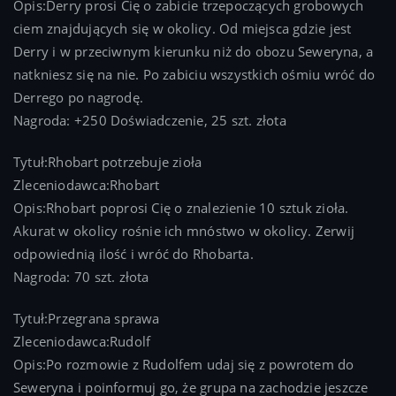
Opis:Derry prosi Cię o zabicie trzepoczących grobowych
ciem znajdujących się w okolicy. Od miejsca gdzie jest
Derry i w przeciwnym kierunku niż do obozu Seweryna, a
natkniesz się na nie. Po zabiciu wszystkich ośmiu wróć do
Derrego po nagrodę.
Nagroda: +250 Doświadczenie, 25 szt. złota
Tytuł:Rhobart potrzebuje zioła
Zleceniodawca:Rhobart
Opis:Rhobart poprosi Cię o znalezienie 10 sztuk zioła.
Akurat w okolicy rośnie ich mnóstwo w okolicy. Zerwij
odpowiednią ilość i wróć do Rhobarta.
Nagroda: 70 szt. złota
Tytuł:Przegrana sprawa
Zleceniodawca:Rudolf
Opis:Po rozmowie z Rudolfem udaj się z powrotem do
Seweryna i poinformuj go, że grupa na zachodzie jeszcze