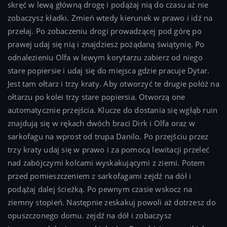
skręć w lewą główną drogę i podążaj nią do czasu aż nie
zobaczysz kładki. Zmień wtedy kierunek w prawo i idź na
przełaj. Po zobaczeniu drogi prowadzącej pod górę po
prawej udaj się nią i znajdziesz pożądaną świątynię. Po
odnalezieniu Olfa w lewym korytarzu zabierz od niego
stare popiersie i udaj się do miejsca gdzie pracuje Dytar.
Jest tam ołtarz i trzy kraty. Aby otworzyć te drugie połóż na
ołtarzu po kolei trzy stare popiersia. Otworzą one
automatycznie przejścia. Klucze do dostania się wgłąb ruin
znajdują się w rękach dwóch braci Dirk i Olfa oraz w
sarkofagu na wprost od trupa Danilo. Po przejściu przez
trzy kraty udaj się w prawo i za pomocą lewitacji przeleć
nad zabójczymi kolcami wyskakującymi z ziemi. Potem
przed pomieszczeniem z sarkofagami zejdź na dół i
podążaj dalej ścieżką. Po pewnym czasie wskocz na
ziemny stopień. Następnie zeskakuj powoli aż dotrzesz do
opuszczonego domu. zejdź na dół i zobaczysz