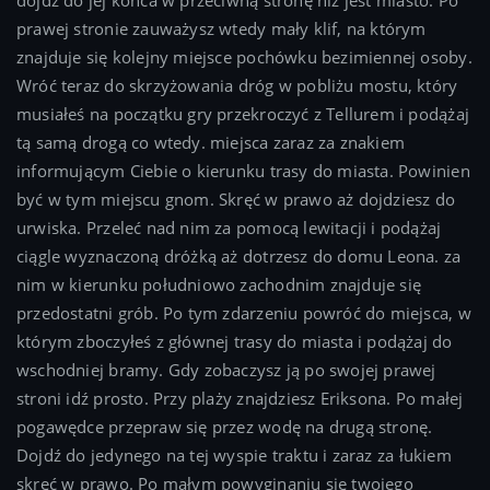
dojdź do jej końca w przeciwną stronę niż jest miasto. Po
prawej stronie zauważysz wtedy mały klif, na którym
znajduje się kolejny miejsce pochówku bezimiennej osoby.
Wróć teraz do skrzyżowania dróg w pobliżu mostu, który
musiałeś na początku gry przekroczyć z Tellurem i podążaj
tą samą drogą co wtedy. miejsca zaraz za znakiem
informującym Ciebie o kierunku trasy do miasta. Powinien
być w tym miejscu gnom. Skręć w prawo aż dojdziesz do
urwiska. Przeleć nad nim za pomocą lewitacji i podążaj
ciągle wyznaczoną dróżką aż dotrzesz do domu Leona. za
nim w kierunku południowo zachodnim znajduje się
przedostatni grób. Po tym zdarzeniu powróć do miejsca, w
którym zboczyłeś z głównej trasy do miasta i podążaj do
wschodniej bramy. Gdy zobaczysz ją po swojej prawej
stroni idź prosto. Przy plaży znajdziesz Eriksona. Po małej
pogawędce przepraw się przez wodę na drugą stronę.
Dojdź do jedynego na tej wyspie traktu i zaraz za łukiem
skręć w prawo. Po małym powyginaniu się twojego