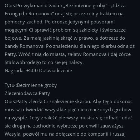
Opis:Po wykonaniu zadań „Bezimienne groby” i „Idź za
Erongą do Romanova” udaj się przez ruiny traktem na
północny zachód. Po drodze jedynymi potworami
mogącymi Ci sprawić problem są szkielety i świerszcze
bojowe. Za małą jaskinią skręć w prawo, a dotrzesz do
bandy Romanova. Po znalezieniu dla niego skarbu odnajdź
Patty. Wróć z nią do miasta, załatw Romanova i daj córce
Stalowobrodego to co się jej należy.
Nagroda: +500 Doświadczenie
Tytuł:Bezimienne groby
Zleceniodawca:Patty
Opis:Patty zleciła Ci znalezienie skarbu. Aby tego dokonać
musisz odwiedzić wszystkie pięć nieoznaczonych grobów
na wyspie. żeby znaleźć pierwszy musisz się cofnąć i udać
się drogą na zachodnie wybrzeże po chwili zauważysz
Wasyla. pozwól mu na dołączenie do kompanii i ruszaj