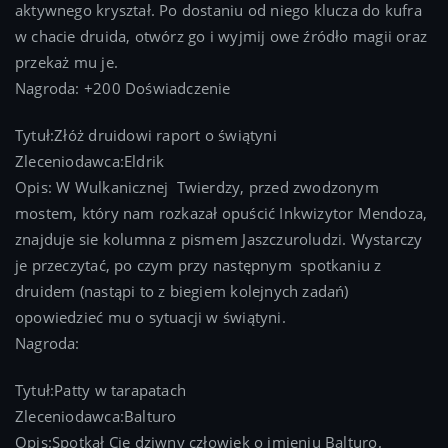
aktywnego kryształ. Po dostaniu od niego klucza do kufra
w chacie druida, otwórz go i wyjmij owe źródło magii oraz
przekaż mu je.
Nagroda: +200 Doświadczenie
Tytuł:Złóż druidowi raport o świątyni
Zleceniodawca:Eldrik
Opis: W Wulkanicznej Twierdzy, przed zwodzonym
mostem, który nam rozkazał opuścić Inkwizytor Mendoza,
znajduje sie kolumna z pismem Jaszczuroludzi. Wystarczy
je przeczytać, po czym przy następnym spotkaniu z
druidem (nastąpi to z biegiem kolejnych zadań)
opowiedzieć mu o sytuacji w świątyni.
Nagroda:
Tytuł:Patty w tarapatach
Zleceniodawca:Balturo
Opis:Spotkał Cię dziwny człowiek o imieniu Balturo.