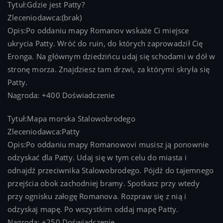
Tytuł:Gdzie jest Patty?
Zleceniodawca:(brak)
Opis:Po oddaniu mapy Romanov wskaże Ci miejsce
ukrycia Patty. Wróć do ruin, do których zaprowadził Cię
Eronga. Na głównym dziedzińcu udaj się schodami w dół w
stronę morza. Znajdziesz tam drzwi, za którymi skryła się
Patty.
Nagroda: +400 Doświadczenie
Tytuł:Mapa morska Stalowobrodego
Zleceniodawca:Patty
Opis:Po oddaniu mapy Romanowovi musisz ją ponownie
odzyskać dla Patty. Udaj się w tym celu do miasta i
odnajdź przeciwnika Stalowobrodego. Pójdź do tajemnego
przejścia obok zachodniej bramy. Spotkasz przy wtedy
przy ognisku załogę Romanova. Rozpraw się z nią i
odzyskaj mapę. Po wszystkim oddaj mapę Patty.
Nagroda: +250 Doświadczenie