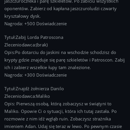
jaszczuroczłeka i parę szkieletów. Po zabiciu wszystkich
oponentów. Zabierz od kapłana jaszczuroludzi czwarty
kryształowy dysk.
Nagroda: +500 Doświadczenie
Tytuł:Zabij Lorda Patroscona
Zleceniodawca:(brak)
Opis:Po dotarciu do jaskini na wschodzie schodzisz do
krypty gdzie znajduje się parę szkieletów i Patroscon. Zabij
ich i zabierz wszelkie łupy tam znalezione.
Nagroda: +300 Doświadczenie
Tytuł:Znajdź żołnierza Danilo
Zleceniodawca:Maliko
Opis: Pierwszą osobą, którą zobaczysz w świątyni to
Maliko. Opowie Ci o sytuacji, która ich tutaj zastała. Po
rozmowie z nim idź wgłąb ruin. Zobaczysz strażnika
imieniem Adan. Udaj się teraz w lewo. Po pewnym czasie