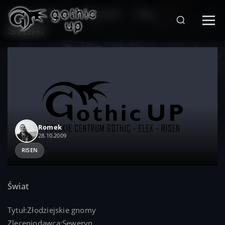
STRONA GŁÓWNA
>
SERIA RISEN
>
RISEN
>
ŚWIAT
Romek
28.10.2009
RISEN
Świat
Tytuł:Złodziejskie gnomy
Zleceniodawca:Seweryn