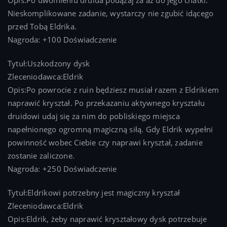
Opis:Po uwolnieniu druida podążaj za aż do jego chatki.
Nieskomplikowane zadanie, wystarczy nie zgubić idącego
przed Tobą Eldrika.
Nagroda: +100 Doświadczenie
Tytuł:Uszkodzony dysk
Zleceniodawca:Eldrik
Opis:Po powrocie z ruin będziesz musiał razem z Eldrikiem
naprawić kryształ. Po przekazaniu aktywnego kryształu
druidowi udaj się za nim do pobliskiego miejsca
napełnionego ogromną magiczną siłą. Gdy Eldrik wypełni
powinność wobec Ciebie czy naprawi kryształ, zadanie
zostanie zaliczone.
Nagroda: +250 Doświadczenie
Tytuł:Eldrikowi potrzebny jest magiczny kryształ
Zleceniodawca:Eldrik
Opis:Eldrik, żeby naprawić kryształowy dysk potrzebuje