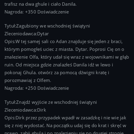
trafisz na dwa ghule i ciało Danila.
Nagroda: +350 Doświadczenie
Tytuł:Zagubiony we wschodniej świątyni
Zleceniodawca:Dytar
Opis:W tej samej sali co Adan znajduje się jeden z braci,
którym pomogłeś uciec z miasta. Dytar. Poprosi Cię on o
znalezienie Olfa, który udał się wraz z wojownikami w głąb
ruin. Od miejsca gdzie znalazłeś Danila idź w lewo i
pokonaj Ghula. otwórz za pomocą dźwigni kratę i
porozmawiaj z Olfem.
Nagroda: +250 Doświadczenie
Tytuł:Znajdź wyjście ze wschodniej świątyni
Zleceniodawca:Dirk
Opis:Dirk przez przypadek wpadł w zasadzkę i nie wie jak
się z niej wydostać. Na początku udaj się do krat i skręć w
prawo. zabij ghula i po znalezieniu się po drugiej stronie