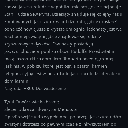
znowu jaszczuroludzie w pobliżu miejsca gdzie stacjonuje
Stan i ludzie Seweryna. Dziesiąty znajduje się kolejny raz u
zmutowanych jaszczurek w pobliżu ruin, gdzie musiałeś
odnaleźć nowicjusza z kryształem ognia. Jedenasty jest we
wschodniej świątyni gdzie znajdował się jeden z
kryształowych dysków. Dwunasty posiadają
jaszczuroludzie w pobliżu obozu Rudolfa. Przedostatni
mają jaszczurki za domkiem Rhobarta przed ogromną
jaskinią, w pobliżu której jest ogr, a ostatni kamień
teleportacyjny jest w posiadaniu jaszczuroludzi niedaleko
dom Jasmin.
Nagroda: +300 Doświadczenie
Tytuł:Otwórz wielką bramę
Zleceniodawca:Inkwizytor Mendoza
Opis:Po wejściu do wypełnionej po brzegi jaszczuroludźmi
świątyni dotrzesz po pewnym czasie z Inkwizytorem do