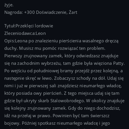
żyje.
Nagroda: +300 Doświadczenie, Żart
Tytuł:Przeklęci lordowie
Zleceniodawca:Leon
Opis:Leona po znalezieniu pierścienia wasalnego dręczą
duchy. Musisz mu pomóc rozwiązać ten problem.
Pierwszy zrujnowany zamek, który odwiedzasz znajduje
się na zachodnim wybrzeżu, tam gdzie była więziona Patty.
Po wejściu od południowej bramy przejdź przez kolejną, a
następnie skręć w lewo. Zobaczysz schody na dół. Udaj się
nimi i już w pierwszej sali znajdziesz nieumarłego władcę,
który posiada owy pierścień. Z tego miejsca udaj się tam
gdzie był ukryty skarb Stalowobrodego. W okolicy znajduje
się kolejny zrujnowany zamek. Gdy do niego dochodzisz,
idź na przełaj w prawo. Powinien być tam świerszcz
bojowy. Później spotkasz nieumarłego władcę i jego