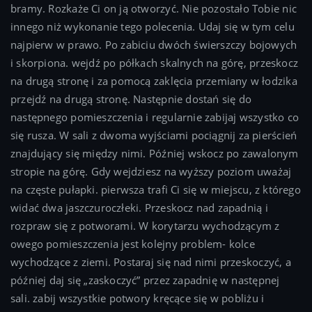
bramy. Rozkaże Ci on ją otworzyć. Nie pozostało Tobie nic
innego niż wykonanie tego polecenia. Udaj się w tym celu
najpierw w prawo. Po zabiciu dwóch świerszczy bojowych
i skorpiona. wejdź po półkach skalnych na górę, przeskocz
na drugą stronę i za pomocą zaklęcia przemiany w łodzika
przejdź na drugą stronę. Następnie dostań się do
następnego pomieszczenia i regularnie zabijaj wszystko co
się rusza. W sali z dwoma wyjściami pociągnij za pierścień
znajdujący się między nimi. Później wskocz po zawalonym
stropie na górę. Gdy wejdziesz na wyższy poziom uważaj
na częste pułapki. pierwsza trafi Ci się w miejscu, z którego
widać dwa jaszczuroczłeki. Przeskocz nad zapadnią i
rozpraw się z potworami. W korytarzu wychodzącym z
owego pomieszczenia jest kolejny problem- kolce
wychodzące z ziemi. Postaraj się nad nimi przeskoczyć, a
później daj się „zaskoczyć” przez zapadnię w następnej
sali. zabij wszystkie potwory kręcące się w pobliżu i