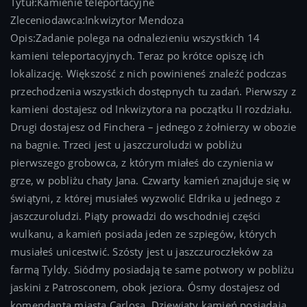
Tytuł:Kamienie teleportacyjne
Zleceniodawca:Inkwizytor Mendoza
Opis:Zadanie polega na odnalezieniu wszystkich 14
kamieni teleportacyjnych. Teraz po krótce opiszę ich
lokalizację. Większość z nich powinieneś znaleźć podczas
przechodzenia wszystkich dostępnych tu zadań. Pierwszy z
kamieni dostajesz od Inkwizytora na początku II rozdziału.
Drugi dostajesz od Finchera – jednego z żołnierzy w obozie
na bagnie. Trzeci jest u jaszczuroludzi w pobliżu
pierwszego grobowca, z którym miałeś do czynienia w
grze, w pobliżu chaty Jana. Czwarty kamień znajduje się w
świątyni, z której musiałeś wyzwolić Eldrika u jednego z
jaszczuroludzi. Piąty prowadzi do wschodniej części
wulkanu, a kamień posiada jeden ze szpiegów, których
musiałeś unicestwić. Szósty jest u jaszczuroczłeków za
farmą Tyldy. Siódmy posiadają te same potwory w pobliżu
jaskini z Patrosconem, obok jeziora. Ósmy dostajesz od
komendanta miasta Carlosa. Dziewiąty kamień posiadają