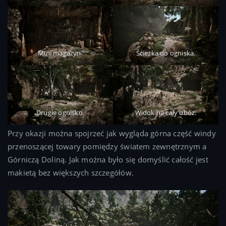
Mini magazyn.
Ścieżka do ogniska.
Drugie ognisko.
Widok na cały obóz.
Przy okazji można spojrzeć jak wygląda górna część windy
przenoszącej towary pomiędzy światem zewnętrznym a
Górniczą Doliną. Jak można było się domyślić całość jest
makietą bez większych szczegółów.