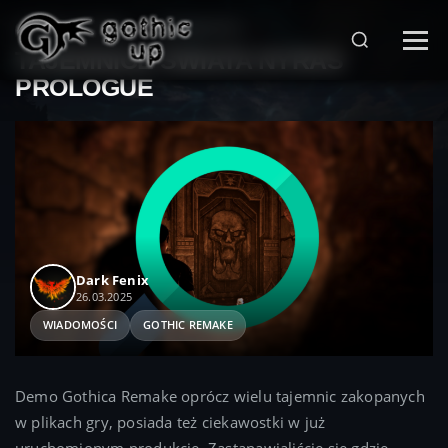
STRONA GŁÓWNA
>
WIADOMOŚCI
>
TAJEMNICE ŚWIATA NYRAS
PROLOGUE
Dark Fenix
26.03.2025
WIADOMOŚCI
GOTHIC REMAKE
Demo Gothica Remake oprócz wielu tajemnic zakopanych
w plikach gry, posiada też ciekawostki w już