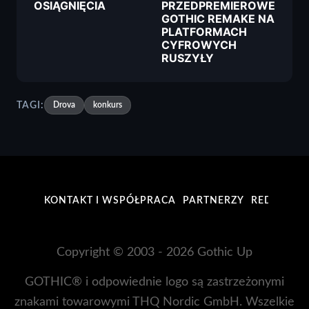
OSIĄGNIĘCIA
PRZEDPREMIEROWE
GOTHIC REMAKE NA
PLATFORMACH
CYFROWYCH
RUSZYŁY
TAGI:
Drova
konkurs
KONTAKT I WSPÓŁPRACA
PARTNERZY
REDAKCJA
Copyright © 2003 - 2026 Gothic Up
GOTHIC® i odpowiednie logo są zastrzeżonymi
znakami towarowymi THQ Nordic GmbH. Wszelkie