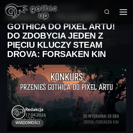
STRONA GŁÓWNA
>
WIADOMOŚCI
>
KONKURS: PRZENIEŚ
GOTHICA DO PIXEL ARTU!
DO ZDOBYCIA JEDEN Z
PIĘCIU KLUCZY STEAM
DROVA: FORSAKEN KIN
Redakcja
17.04.2026
WIADOMOŚCI