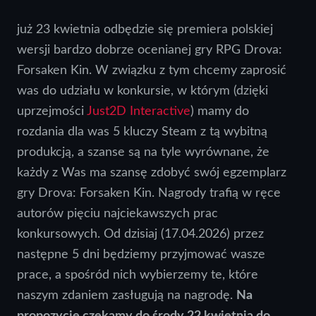
już 23 kwietnia odbędzie się premiera polskiej
wersji bardzo dobrze ocenianej gry RPG Drova:
Forsaken Kin. W związku z tym chcemy zaprosić
was do udziału w konkursie, w którym (dzięki
uprzejmości
Just2D Interactive
) mamy do
rozdania dla was 5 kluczy Steam z tą wybitną
produkcją, a szanse są na tyle wyrównane, że
każdy z Was ma szansę zdobyć swój egzemplarz
gry Drova: Forsaken Kin. Nagrody trafią w ręce
autorów pięciu najciekawszych prac
konkursowych. Od dzisiaj (17.04.2026) przez
następne 5 dni będziemy przyjmować wasze
prace, a spośród nich wybierzemy te, które
naszym zdaniem zasługują na nagrodę.
Na
propozycje czekamy do środy 22 kwietnia do