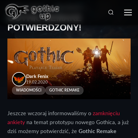
STRONA GŁÓWNA
>
WIADOMOŚCI
>
GOTHIC REMAKE
POTWIERDZONY!
Dark Fenix
19.02.2020
WIADOMOŚCI
GOTHIC REMAKE
Jeszcze wczoraj informowaliśmy o
zamknięciu
ankiety
na temat prototypu nowego Gothica, a już
dziś możemy potwierdzić, że
Gothic Remake