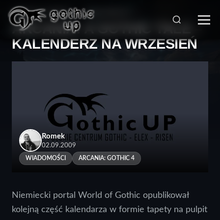
STRONA GŁÓWNA
>
WIADOMOŚCI
>
ARCANIA: A GOTHIC TALE –
KALENDERZ NA WRZESIEŃ
Romek
02.09.2009
WIADOMOŚCI
ARCANIA: GOTHIC 4
Niemiecki portal World of Gothic opublikował
kolejną część kalendarza w formie tapety na pulpit