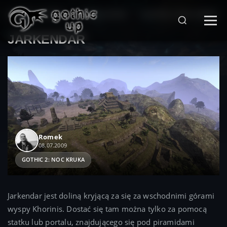
STRONA GŁÓWNA
>
SERIA GOTHIC
>
GOTHIC 2: NOC KRUKA
>
JARKENDAR
Romek
08.07.2009
GOTHIC 2: NOC KRUKA
Jarkendar jest doliną kryjącą za się za wschodnimi górami
wyspy Khorinis. Dostać się tam można tylko za pomocą
statku lub portalu, znajdującego się pod piramidami