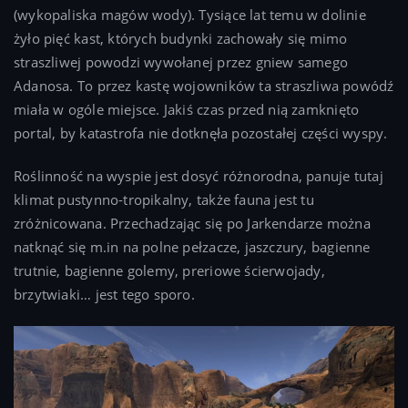
(wykopaliska magów wody). Tysiące lat temu w dolinie
żyło pięć kast, których budynki zachowały się mimo
straszliwej powodzi wywołanej przez gniew samego
Adanosa. To przez kastę wojowników ta straszliwa powódź
miała w ogóle miejsce. Jakiś czas przed nią zamknięto
portal, by katastrofa nie dotknęła pozostałej części wyspy.
Roślinność na wyspie jest dosyć różnorodna, panuje tutaj
klimat pustynno-tropikalny, także fauna jest tu
zróżnicowana. Przechadzając się po Jarkendarze można
natknąć się m.in na polne pełzacze, jaszczury, bagienne
trutnie, bagienne golemy, preriowe ścierwojady,
brzytwiaki… jest tego sporo.