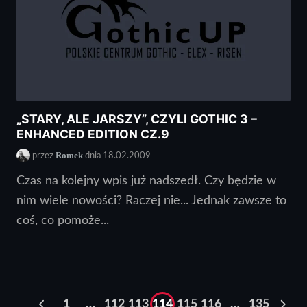
„STARY, ALE JARSZY”, CZYLI GOTHIC 3 –
ENHANCED EDITION CZ.9
Romek
przez
dnia 18.02.2009
Czas na kolejny wpis już nadszedł. Czy będzie w
nim wiele nowości? Raczej nie... Jednak zawsze to
coś, co pomoże...
1
…
112
113
114
115
116
…
135