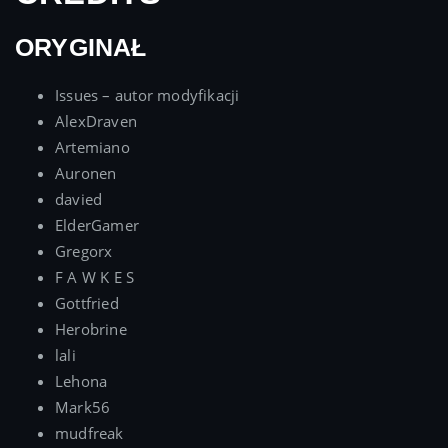
ORYGINAŁ
Issues – autor modyfikacji
AlexDraven
Artemiano
Auronen
davied
ElderGamer
Gregorx
F A W K E S
Gottfried
Herobrine
lali
Lehona
Mark56
mudfreak