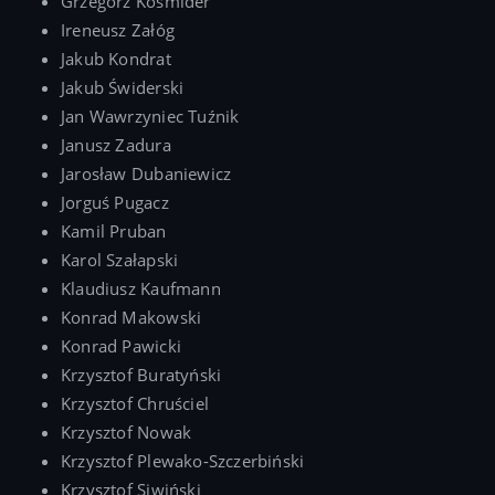
Grzegorz Kośmider
Ireneusz Załóg
Jakub Kondrat
Jakub Świderski
Jan Wawrzyniec Tuźnik
Janusz Zadura
Jarosław Dubaniewicz
Jorguś Pugacz
Kamil Pruban
Karol Szałapski
Klaudiusz Kaufmann
Konrad Makowski
Konrad Pawicki
Krzysztof Buratyński
Krzysztof Chruściel
Krzysztof Nowak
Krzysztof Plewako-Szczerbiński
Krzysztof Siwiński