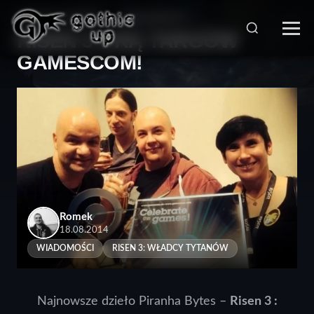
STRONA GŁÓWNA
>
WIADOMOŚCI
>
RISEN 3 GRĄ TARGÓW
GAMESCOM!
Romek
18.08.2014
WIADOMOŚCI
RISEN 3: WŁADCY TYTANÓW
Najnowsze dzieło Piranha Bytes –
Risen 3 :