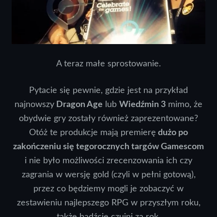
A teraz małe sprostowanie.
Pytacie się pewnie, gdzie jest na przykład
najnowszy
Dragon Age
lub
Wiedźmin 3
mimo, że
obydwie gry zostały również zaprezentowane?
Otóż te produkcje mają premierę
dużo po
zakończeniu się tegorocznych targów Gamescom
i nie było możliwości zrecenzowania ich czy
zagrania w wersję gold (czyli w pełni gotową),
przez co będziemy mogli je zobaczyć w
zestawieniu najlepszego RPG w przyszłym roku,
także bądźcie czujni za rok.