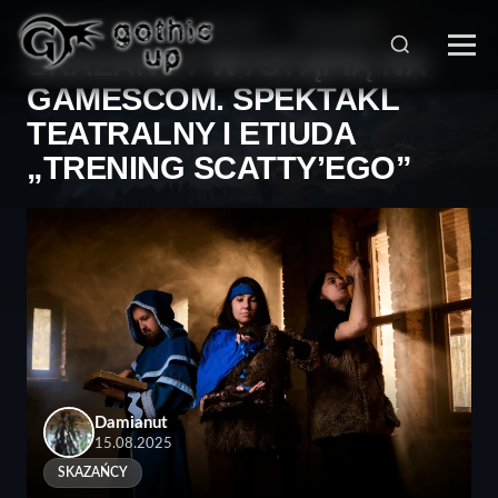
STRONA GŁÓWNA
>
FAN ART
>
SKAZAŃCY
>
SKAZAŃCY WYSTĄPIĄ NA
GAMESCOM. SPEKTAKL
TEATRALNY I ETIUDA
„TRENING SCATTY’EGO”
Damianut
15.08.2025
SKAZAŃCY