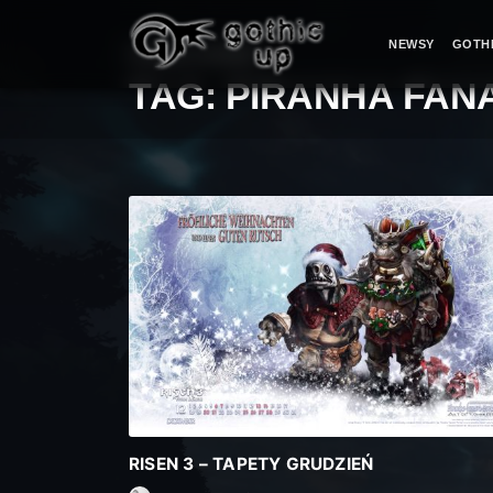
NEWSY
GOTH
STRONA GŁÓWNA
>
TAG:
PIRANHA FAN
RISEN 3 – TAPETY GRUDZIEŃ