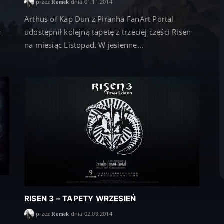
przez
dnia 01.11.2014
Romek
Arthus of Kap Dun z Piranha FanArt Portal
n
udostępnił kolejną tapetę z trzeciej części Risen
na miesiąc Listopad. W jesienne...
RISEN 3 – TAPETY WRZESIEŃ
przez
dnia 02.09.2014
Romek