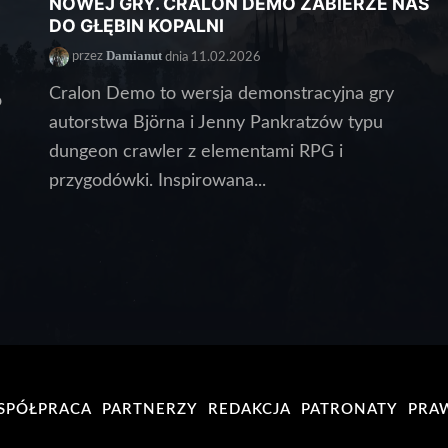
NOWEJ GRY. CRALON DEMO ZABIERZE NAS
DO GŁĘBIN KOPALNI
Damianut
przez
dnia 11.02.2026
Cralon Demo to wersja demonstracyjna gry
o
autorstwa Björna i Jenny Pankratzów typu
dungeon crawler z elementami RPG i
przygodówki. Inspirowana...
SPÓŁPRACA
PARTNERZY
REDAKCJA
PATRONATY
PRA