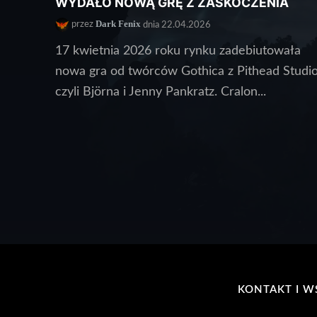
WYDAŁO NOWĄ GRĘ Z ZASKOCZENIA
Dark Fenix
przez
dnia 22.04.2026
17 kwietnia 2026 roku rynku zadebiutowała
nowa gra od twórców Gothica z Pithead Studi
czyli Björna i Jenny Pankratz. Cralon...
KONTAKT I W