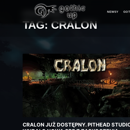
NEWSY
GOT
STRONA GŁÓWNA
>
TAG:
CRALON
CRALON JUŻ DOSTĘPNY. PITHEAD STUDI