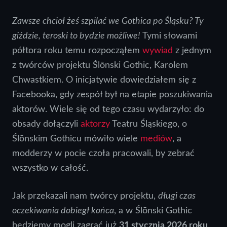
Zawsze chcioł żeś szpilać we Gothica po Śląsku? Ty
giździe, teroski to bydzie możliwe!
Tymi słowami
półtora roku temu rozpocząłem
wywiad
z jednym
z twórców projektu Ślōnski Gothic, Karolem
Chwastkiem. O inicjatywie dowiedziałem się z
Facebooka, gdy zespół był na etapie poszukiwania
aktorów. Wiele się od tego czasu wydarzyło: do
obsady dołączyli
aktorzy
Teatru Śląskiego, o
Ślōnskim Gothicu mówiło wiele
mediów
, a
modderzy w pocie czoła pracowali, by zebrać
wszystko w całość.
Jak przekazali nam twórcy projektu,
długi czas
oczekiwania dobiegł końca
, a w Ślōnski Gothic
będziemy mogli zagrać już
31 stycznia 2026 roku
.