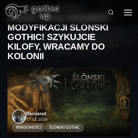
STRONA GŁÓWNA
>
WIADOMOŚCI
>
ZNAMY DATĘ PREMIERY
MODYFIKACJI ŚLŌNSKI
GOTHIC! SZYKUJCIE
KILOFY, WRACAMY DO
KOLONII
Damianut
17.01.2026
WIADOMOŚCI
ŚLŌNSKI GOTHIC