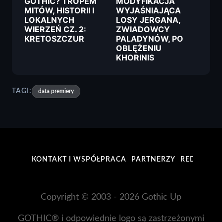
GOTHIC? TROPEM
MODYFIKACJA
MITÓW, HISTORII I
WYJAŚNIAJĄCA
LOKALNYCH
LOSY JERGANA,
WIERZEŃ CZ. 2:
ZWIADOWCY
KRETOSZCZUR
PALADYNÓW, PO
OBLĘŻENIU
KHORINIS
TAGI:
data premiery
KONTAKT I WSPÓŁPRACA
PARTNERZY
REDAKCJA
Copyright © 2003 - 2026 Gothic Up
GOTHIC® i odpowiednie logo są zastrzeżonymi