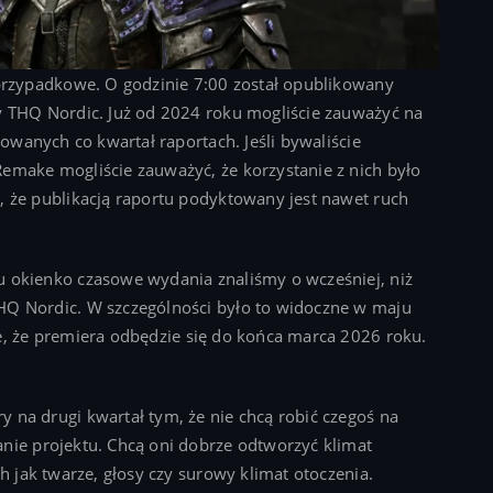
 przypadkowe. O godzinie 7:00 został opublikowany
y THQ Nordic. Już od 2024 roku mogliście zauważyć na
kowanych co kwartał raportach. Jeśli bywaliście
emake mogliście zauważyć, że korzystanie z nich było
, że publikacją raportu podyktowany jest nawet ruch
u okienko czasowe wydania znaliśmy o wcześniej, niż
HQ Nordic. W szczególności było to widoczne w maju
e, że premiera odbędzie się do końca marca 2026 roku.
 na drugi kwartał tym, że nie chcą robić czegoś na
nie projektu. Chcą oni dobrze odtworzyć klimat
ch jak twarze, głosy czy surowy klimat otoczenia.