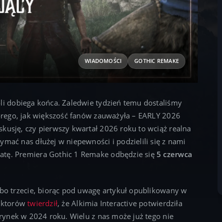
WIADOMOŚCI
GOTHIC REMAKE
li dobiega końca. Zaledwie tydzień temu dostaliśmy
tórego, jak większość fanów zauważyła – EARLY 2026
kusję, czy pierwszy kwartał 2026 roku to wciąż realna
ymać nas dłużej w niepewności i podzielili się z nami
atę. Premiera Gothic 1 Remake odbędzie się
5 czerwca
lbo trzecie, biorąc pod uwagę artykuł opublikowany w
daktorów
twierdził
, że Alkimia Interactive potwierdziła
 rynek w 2024 roku. Wielu z nas może już tego nie