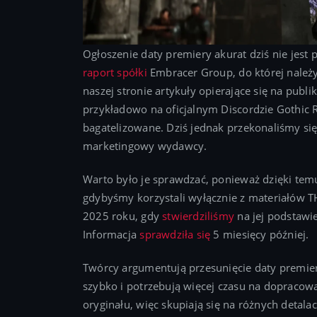
Ogłoszenie daty premiery akurat dziś nie jest
raport spółki
Embracer Group, do której należ
naszej stronie artykuły opierające się na publi
przykładowo na oficjalnym Discordzie Gothic R
bagatelizowane. Dziś jednak przekonaliśmy się
marketingowy wydawcy.
Warto było je sprawdzać, ponieważ dzięki tem
gdybyśmy korzystali wyłącznie z materiałów T
2025 roku, gdy
stwierdziliśmy
na jej podstawi
Informacja
sprawdziła się
5 miesięcy później.
Twórcy argumentują przesunięcie daty premiery
szybko i potrzebują więcej czasu na dopracowa
oryginału, więc skupiają się na różnych detala