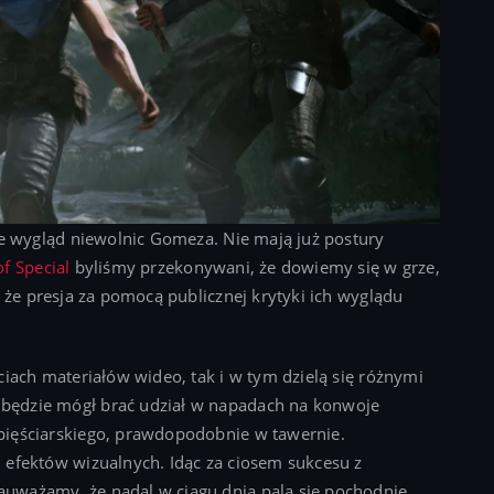
że wygląd niewolnic Gomeza. Nie mają już postury
f Special
byliśmy przekonywani, że dowiemy się w grze,
 że presja za pomocą publicznej krytyki ich wyglądu
ciach materiałów wideo, tak i w tym dzielą się różnymi
będzie mógł brać udział w napadach na konwoje
pięściarskiego, prawdopodobnie w tawernie.
 efektów wizualnych. Idąc za ciosem sukcesu z
uważamy, że nadal w ciągu dnia palą się pochodnie.