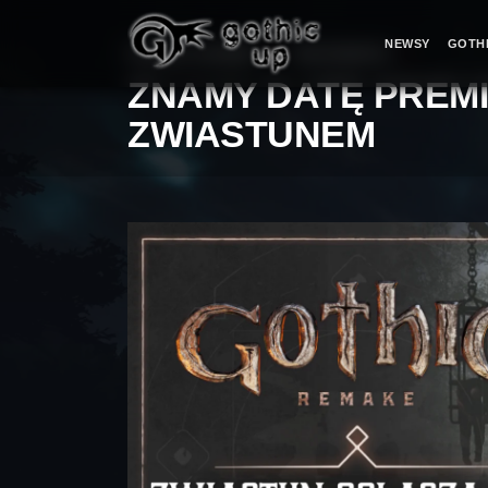
NEWSY
GOTH
STRONA GŁÓWNA
>
WIADOMOŚCI
>
ZNAMY DATĘ PREMI
ZWIASTUNEM