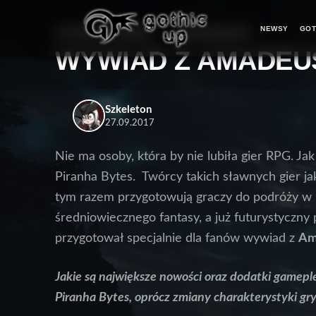
NEWSY
GOT
STRONA GŁÓWNA
>
WIADOMOŚCI
>
WYWIAD Z AMADEU
Szkeleton
27.09.2017
Nie ma osoby, która by nie lubiła gier RPG. Jak
Piranha Bytes. Twórcy takich sławnych gier ja
tym razem przygotowują graczy do podróży w p
średniowiecznego fantasy, a już futurystyczny 
przygotował specjalnie dla fanów wywiad z
Am
Jakie są największe nowości oraz dodatki gamep
Piranha Bytes, oprócz zmiany charakterystyki gry