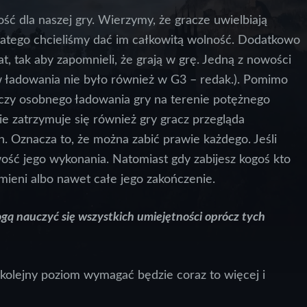
ć dla naszej gry. Wierzymy, że gracze uwielbiają
latego chcieliśmy dać im całkowitą wolność. Dodatkowo
at, tak aby zapomnieli, że grają w grę. Jedną z nowości
 ładowania nie było również w G3 – redak.). Pomimo
czy osobnego ładowania gry na terenie potężnego
e zatrzymuje się również gry gracz przegląda
. Oznacza to, że można zabić prawie każdego. Jeśli
iwość jego wykonania. Natomiast gdy zabijesz kogoś kto
zmieni albo nawet całe jego zakończenie.
gą nauczyć się wszystkich umiejętności oprócz tych
olejny poziom wymagać będzie coraz to więcej i