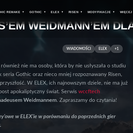
HIC REMAKE
GOTHIC
ELEX
RISEN
MODYFIKACJE
WIĘCEJ
S’EM WEIDMANN’EM DL
WIADOMOŚCI
ELEX
+1
 również nie ma osoby, która by nie usłyszała o studiu
k seria Gothic oraz nieco mniej rozpoznawany Risen,
rzyszłość. W ELEX, ich najnowszym dziele, nie ma już
post apokaliptyczny świat. Serwis
wccftech
adeusem Weidmannem
. Zapraszamy do czytania!
ley’owe w ELEX’ie w porównaniu do poprzednich gier
.