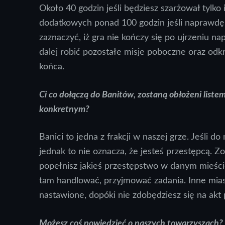
Około 40 godzin jeśli będziesz szarżował tylk
dodatkowych ponad 100 godzin jeśli naprawdę
zaznaczyć, iż gra nie kończy się po ujrzeniu 
dalej robić pozostałe misje poboczne oraz odk
końca.
Ci co dołączą do Banitów, zostaną obłożeni lis
konkretnym?
Banici to jedna z frakcji w naszej grze. Jeśli d
jednak to nie oznacza, że jesteś przestępcą. Z
popełnisz jakieś przestępstwo w danym mieście.
tam handlować, przyjmować zadania. Inne mias
nastawione, dopóki nie zdobędziesz się na akt
Możesz coś powiedzieć o naszych towarzyszach?