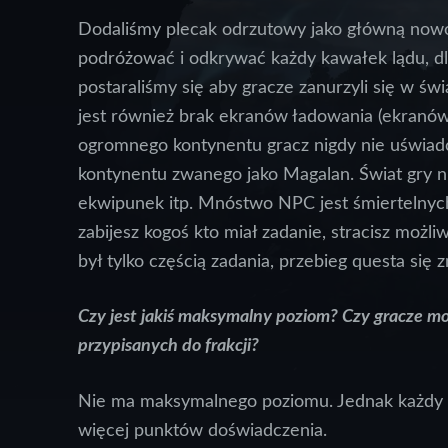
Dodaliśmy plecak odrzutowy jako główną nowoś
podróżować i odkrywać każdy kawałek lądu, d
postaraliśmy się aby gracze zanurzyli się w świ
jest również brak ekranów ładowania (ekranów
ogromnego kontynentu gracz nigdy nie uświad
kontynentu zwanego jako Magalan. Świat gry ni
ekwipunek itp. Mnóstwo NPC jest śmiertelnych
zabijesz kogoś kto miał zadanie, stracisz możl
był tylko częścią zadania, przebieg questa się 
Czy jest jakiś maksymalny poziom? Czy gracze mo
przypisanych do frakcji?
Nie ma maksymalnego poziomu. Jednak każdy k
więcej punktów doświadczenia.