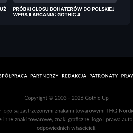
TUŻ
PRÓBKI GŁOSU BOHATERÓW DO POLSKIEJ
WERSJI ARCANIA: GOTHIC 4
SPÓŁPRACA
PARTNERZY
REDAKCJA
PATRONATY
PRA
Copyright © 2003 - 2026 Gothic Up
 logo są zastrzeżonymi znakami towarowymi THQ Nordi
 inne znaki towarowe, znaki graficzne, logo i prawa auto
odpowiednich właścicieli.