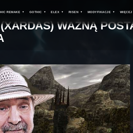
HIC REMAKE
GOTHIC
ELEX
RISEN
MODYFIKACJE
WIĘCEJ
(XARDAS) WAŻNĄ POST
A