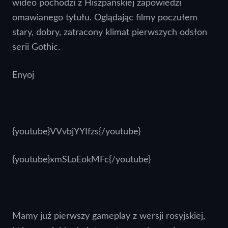
wideo pochodzi z Hiszpańskiej zapowiedzi
omawianego tytułu. Oglądając filmy poczułem
stary, dobry, zatracony klimat pierwszych odsłon
serii Gothic.
Enyoj
{youtube}VVvbjYYIfzs{/youtube}
{youtube}xmSLoEokMFc{/youtube}
Mamy już pierwszy gameplay z wersji rosyjskiej,