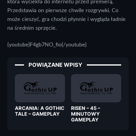
która wyciekła do internetu przed premierą.
Przedstawia on pierwsze chwile rozgrywki. Co
może cieszyć, gra chodzi płynnie i wygląda ładnie
na średnim sprzęcie.
{youtube}F4gb7NO_fio{/youtube}
POWIĄZANE WPISY
ARCANIA: A GOTHIC
RISEN – 45 –
TALE – GAMEPLAY
MINUTOWY
GAMEPLAY