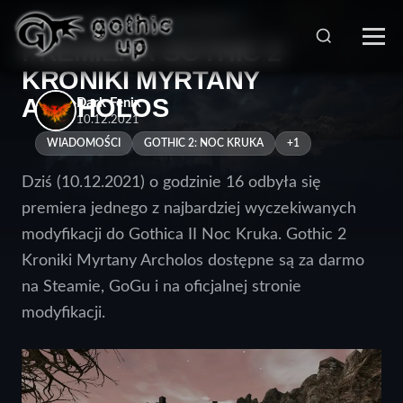
STRONA GŁÓWNA
>
WIADOMOŚCI
>
PREMIERA GOTHIC 2
KRONIKI MYRTANY
ARCHOLOS
Dark Fenix
10.12.2021
WIADOMOŚCI
GOTHIC 2: NOC KRUKA
+1
Dziś (10.12.2021) o godzinie 16 odbyła się
premiera jednego z najbardziej wyczekiwanych
modyfikacji do Gothica II Noc Kruka. Gothic 2
Kroniki Myrtany Archolos dostępne są za darmo
na Steamie, GoGu i na oficjalnej stronie
modyfikacji.