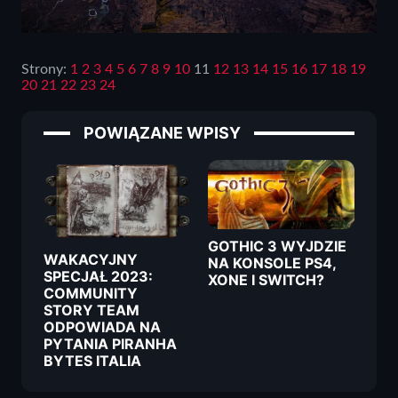
Strony:
1
2
3
4
5
6
7
8
9
10
11
12
13
14
15
16
17
18
19
20
21
22
23
24
POWIĄZANE WPISY
GOTHIC 3 WYJDZIE
WAKACYJNY
NA KONSOLE PS4,
SPECJAŁ 2023:
XONE I SWITCH?
COMMUNITY
STORY TEAM
ODPOWIADA NA
PYTANIA PIRANHA
BYTES ITALIA