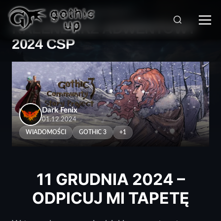
STRONA GŁÓWNA
>
WIADOMOŚCI
>
KALENDARZ ADWENTOWY
2024 CSP
Dark Fenix
01.12.2024
WIADOMOŚCI
GOTHIC 3
+1
11 GRUDNIA 2024 –
ODPICUJ MI TAPETĘ