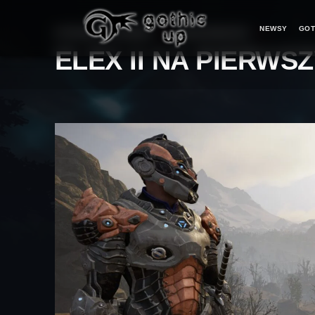
NEWSY
GOT
STRONA GŁÓWNA
>
WIADOMOŚCI
>
ELEX II NA PIERW