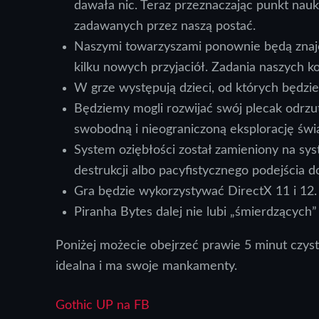
dawała nic. Teraz przeznaczając punkt nau
zadawanych przez naszą postać.
Naszymi towarzyszami ponownie będą znajo
kilku nowych przyjaciół. Zadania naszych k
W grze występują dzieci, od których będzi
Będziemy mogli rozwijać swój plecak odrzu
swobodną i nieograniczoną eksplorację świa
System oziębłości został zamieniony na s
destrukcji albo pacyfistycznego podejścia do
Gra będzie wykorzystywać DirectX 11 i 12.
Piranha Bytes dalej nie lubi „śmierdzących
Poniżej możecie obejrzeć prawie 5 minut czyste
idealna i ma swoje mankamenty.
Gothic UP na FB