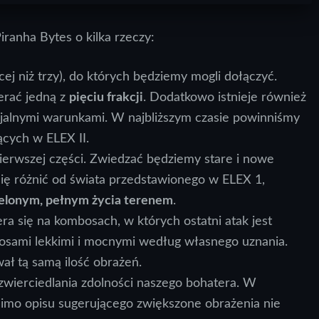
iranha Bytes o kilka rzeczy:
cej niż trzy), do których będziemy mogli dołączyć.
rać jedną z
pięciu frakcji
. Dodatkowo istnieje również
ecjalnymi warunkami. W najbliższym czasie powinniśmy
ących w ELEX II.
erwszej części. Zwiedzać będziemy stare i nowe
się różnić od świata przedstawionego w ELEX 1,
zielonym, pełnym życia terenem
.
iera się na kombosach, w których ostatni atak jest
ciosami lekkimi i mocnymi według własnego uznania.
ł tą samą ilość obrażeń.
zwierciedlania zdolności naszego bohatera. W
mimo opisu sugerującego zwiększone obrażenia nie