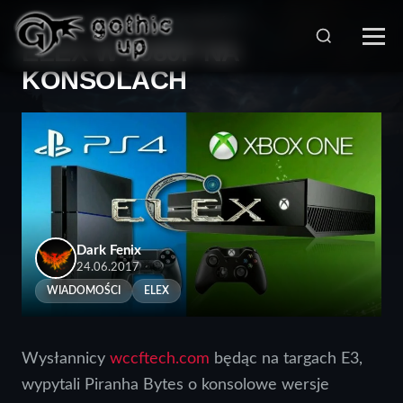
STRONA GŁÓWNA
>
WIADOMOŚCI
>
ELEX W 1080P NA
KONSOLACH
Dark Fenix
24.06.2017
WIADOMOŚCI
ELEX
Wysłannicy
wccftech.com
będąc na targach E3,
wypytali Piranha Bytes o konsolowe wersje